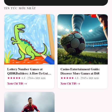
TIN TỨC MỚI NHẤT
Lottery Number Games at
Casino Entertainment Guide:
QH88.Builders: A How-To Guide
Discover More Games at f168
for Players
★★★★★
4.8 · 2564+ lượt xem
★★★★★
4.8 · 2945+ lượt xem
Xem Chi Tiết →
Xem Chi Tiết →