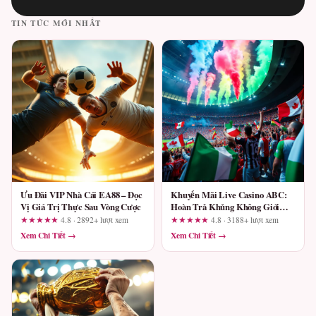
TIN TỨC MỚI NHẤT
Ưu Đãi VIP Nhà Cái EA88 – Đọc
Khuyến Mãi Live Casino ABC:
Vị Giá Trị Thực Sau Vòng Cược
Hoàn Trả Khủng Không Giới
Hạn – Cẩn Thận Kẻo Con Số
★★★★★
4.8 · 2892+ lượt xem
★★★★★
4.8 · 3188+ lượt xem
"Khủng" Chỉ Đẹp Trên Banner
Xem Chi Tiết →
Xem Chi Tiết →