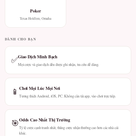
Poker
Texas Hold'em, Omaha
DÀNH CHO BẠN
Giao Dịch Minh Bạch
✅
Mọi cược và giao dịch đều được ghi nhận, tra cứu dễ dàng.
Chơi Mọi Lúc Mọi Nơi
📱
Tương thích Android, iOS, PC. Không cần tải app, vào chơi trực tiếp.
Odds Cao Nhất Thị Trường
🎯
Tỷ lệ cược cạnh tranh nhất, thắng cược nhận thưởng cao hơn các nhà cái
khác.