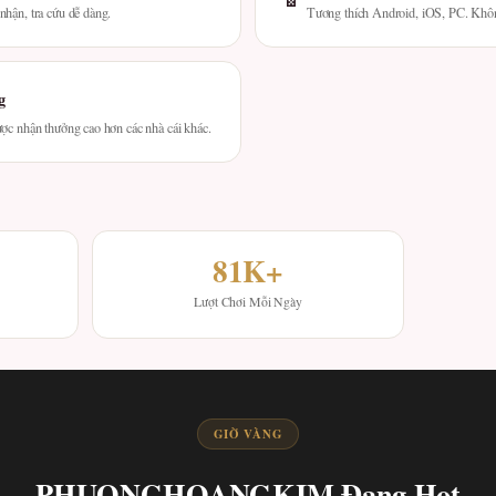
nhận, tra cứu dễ dàng.
Tương thích Android, iOS, PC. Không 
g
ược nhận thưởng cao hơn các nhà cái khác.
81K+
Lượt Chơi Mỗi Ngày
GIỜ VÀNG
PHUONGHOANGKIM Đang Hot