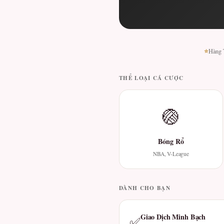
⭐
Hàng 
THỂ LOẠI CÁ CƯỢC
🏐
Bóng Rổ
NBA, V-League
DÀNH CHO BẠN
Giao Dịch Minh Bạch
✅