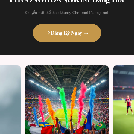
Khuyến mãi thể thao khủng. Chơi mọi lúc mọi nơi!
Đăng Ký Ngay →