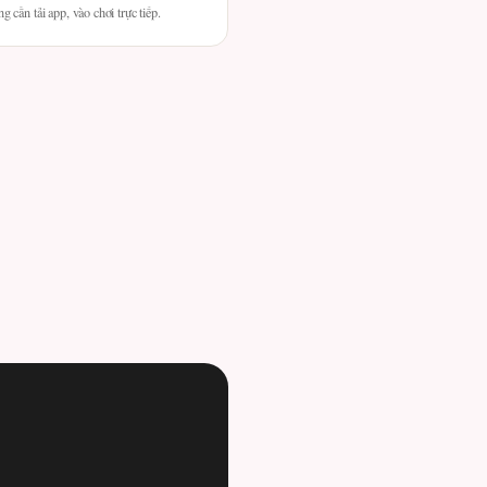
cần tải app, vào chơi trực tiếp.