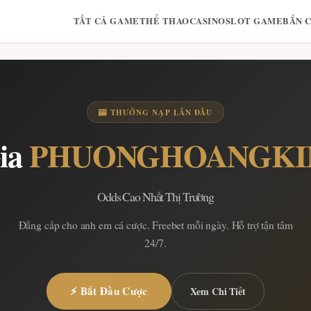
TẤT CẢ GAME
THỂ THAO
CASINO
SLOT GAME
BẮN 
🎰 THƯỞNG NẠP LẦN ĐẦU
ia
PHUONGHOANGK
Odds Cao Nhất Thị Trường
Đẳng cấp cho anh em cá cược. Freebet mỗi ngày. Hỗ trợ tận tâm
24/7.
⚡ Bắt Đầu Cược
Xem Chi Tiết