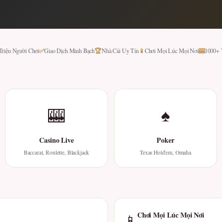
✅
🏆
📱
🎰
Triệu Người Chơi
Giao Dịch Minh Bạch
Nhà Cái Uy Tín
Chơi Mọi Lúc Mọi Nơi
1000+ 
🎰
♠
Casino Live
Poker
Baccarat, Roulette, Blackjack
Texas Hold'em, Omaha
Chơi Mọi Lúc Mọi Nơi
📱