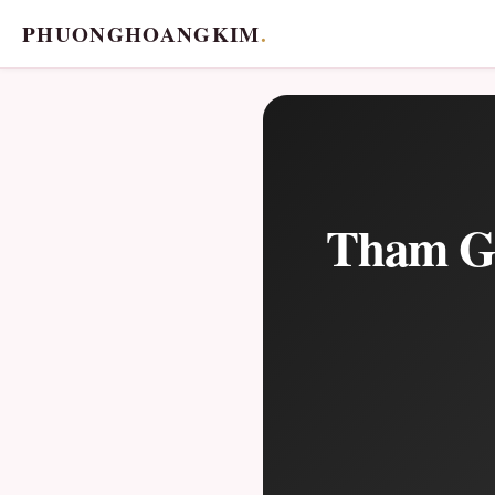
PHUONGHOANGKIM
.
Tham G