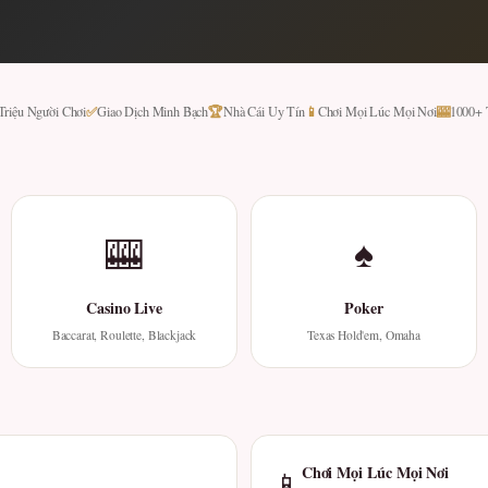
✅
🏆
📱
🎰
Triệu Người Chơi
Giao Dịch Minh Bạch
Nhà Cái Uy Tín
Chơi Mọi Lúc Mọi Nơi
1000+ 
🎰
♠
Casino Live
Poker
Baccarat, Roulette, Blackjack
Texas Hold'em, Omaha
Chơi Mọi Lúc Mọi Nơi
📱