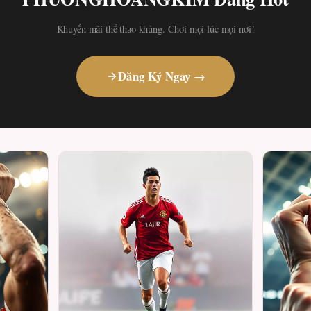
Khuyến mãi thể thao khủng. Chơi mọi lúc mọi nơi!
Đăng Ký Ngay →