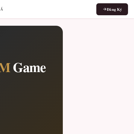
Đăng Ký
CÁ
IM
Game