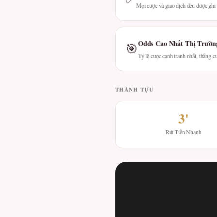
Mọi cược và giao dịch đều được ghi 
Odds Cao Nhất Thị Trườn
🎯
Tỷ lệ cược cạnh tranh nhất, thắng c
THÀNH TỰU
3'
Rút Tiền Nhanh