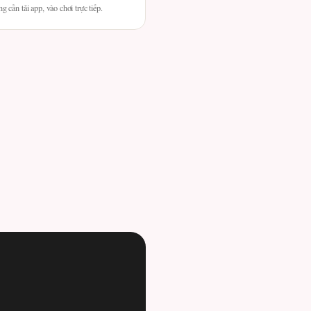
cần tải app, vào chơi trực tiếp.