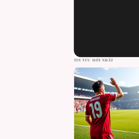
TIN TỨC MỚI NHẤT