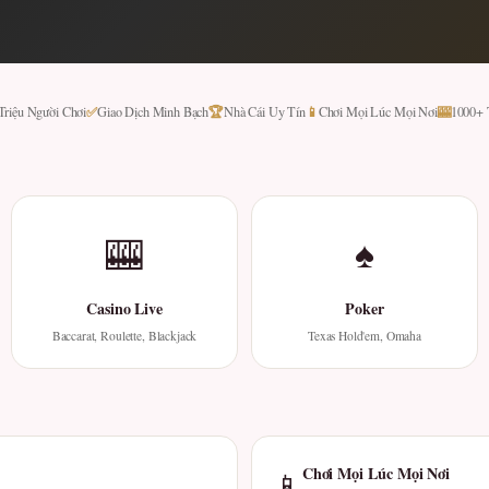
✅
🏆
📱
🎰
Triệu Người Chơi
Giao Dịch Minh Bạch
Nhà Cái Uy Tín
Chơi Mọi Lúc Mọi Nơi
1000+ 
🎰
♠
Casino Live
Poker
Baccarat, Roulette, Blackjack
Texas Hold'em, Omaha
Chơi Mọi Lúc Mọi Nơi
📱