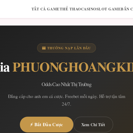
TẤT CẢ GAME
THỂ THAO
CASINO
SLOT GAME
BẮN 
🎰 THƯỞNG NẠP LẦN ĐẦU
ia
PHUONGHOANGK
Odds Cao Nhất Thị Trường
Đẳng cấp cho anh em cá cược. Freebet mỗi ngày. Hỗ trợ tận tâm
24/7.
⚡ Bắt Đầu Cược
Xem Chi Tiết