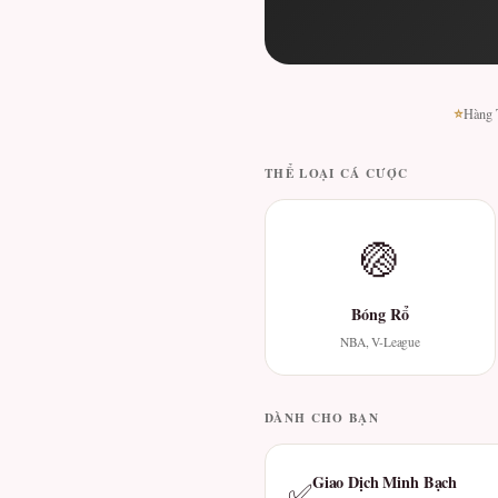
⭐
Hàng 
THỂ LOẠI CÁ CƯỢC
🏐
Bóng Rổ
NBA, V-League
DÀNH CHO BẠN
Giao Dịch Minh Bạch
✅