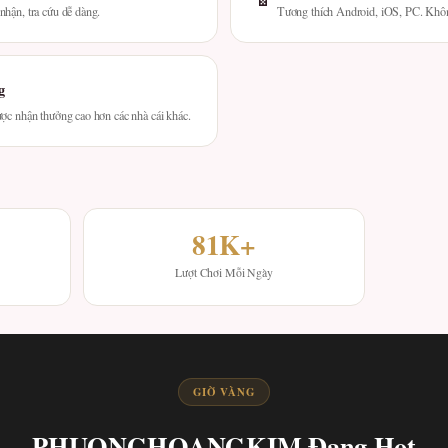
nhận, tra cứu dễ dàng.
Tương thích Android, iOS, PC. Không 
g
ược nhận thưởng cao hơn các nhà cái khác.
81K+
Lượt Chơi Mỗi Ngày
GIỜ VÀNG
PHUONGHOANGKIM Đang Hot