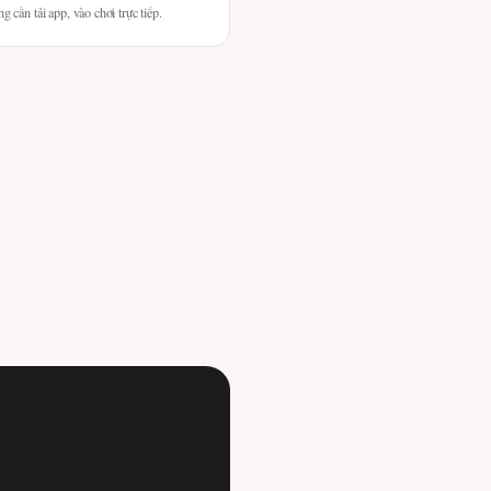
cần tải app, vào chơi trực tiếp.