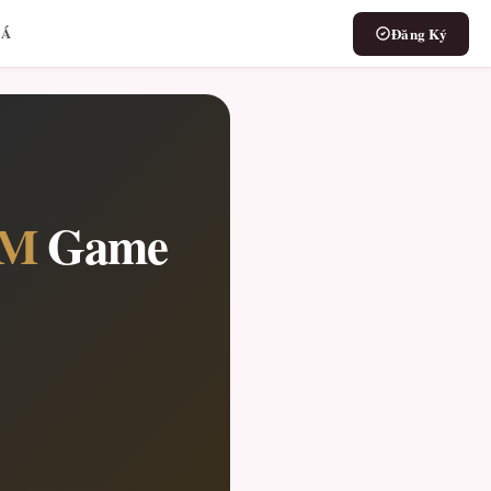
Đăng Ký
CÁ
IM
Game