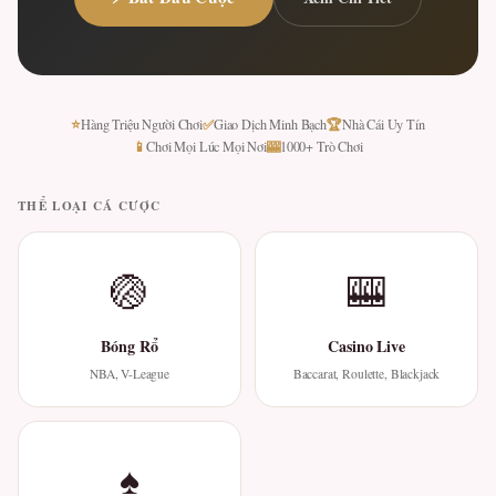
⭐
✅
🏆
Hàng Triệu Người Chơi
Giao Dịch Minh Bạch
Nhà Cái Uy Tín
📱
🎰
Chơi Mọi Lúc Mọi Nơi
1000+ Trò Chơi
THỂ LOẠI CÁ CƯỢC
🏐
🎰
Bóng Rổ
Casino Live
NBA, V-League
Baccarat, Roulette, Blackjack
♠