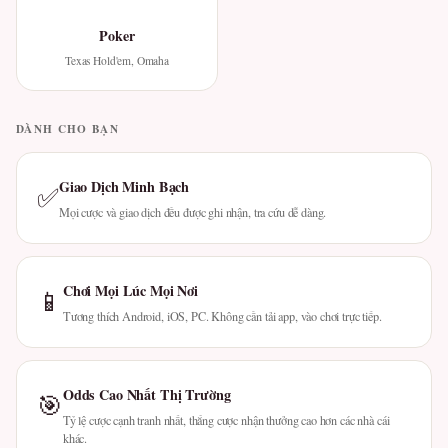
Poker
Texas Hold'em, Omaha
DÀNH CHO BẠN
Giao Dịch Minh Bạch
✅
Mọi cược và giao dịch đều được ghi nhận, tra cứu dễ dàng.
Chơi Mọi Lúc Mọi Nơi
📱
Tương thích Android, iOS, PC. Không cần tải app, vào chơi trực tiếp.
Odds Cao Nhất Thị Trường
🎯
Tỷ lệ cược cạnh tranh nhất, thắng cược nhận thưởng cao hơn các nhà cái
khác.