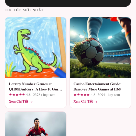
TIN TỨC MỚI NHẤT
Lottery Number Games at
Casino Entertainment Guide:
QH88.Builders: A How-To Guide
Discover More Games at f168
for Players
★★★★★
4.8 · 2378+ lượt xem
★★★★★
4.8 · 3094+ lượt xem
Xem Chi Tiết →
Xem Chi Tiết →