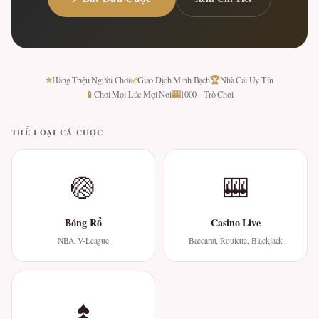
⭐
✅
🏆
Hàng Triệu Người Chơi
Giao Dịch Minh Bạch
Nhà Cái Uy Tín
📱
🎰
Chơi Mọi Lúc Mọi Nơi
1000+ Trò Chơi
THỂ LOẠI CÁ CƯỢC
🏐
🎰
Bóng Rổ
Casino Live
NBA, V-League
Baccarat, Roulette, Blackjack
♠