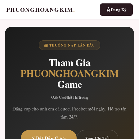
PHUONGHOANGKIM
.
Đăng Ký
🎰 THƯỞNG NẠP LẦN ĐẦU
Tham Gia
PHUONGHOANGKIM
Game
Odds Cao Nhất Thị Trường
Đẳng cấp cho anh em cá cược. Freebet mỗi ngày. Hỗ trợ tận
tâm 24/7.
⚡ Bắt Đầu Cược
Xem Chi Tiết