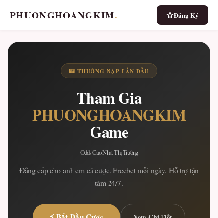
PHUONGHOANGKIM
.
Đăng Ký
🎰 THƯỞNG NẠP LẦN ĐẦU
Tham Gia
PHUONGHOANGKIM
Game
Odds Cao Nhất Thị Trường
Đẳng cấp cho anh em cá cược. Freebet mỗi ngày. Hỗ trợ tận
tâm 24/7.
⚡ Bắt Đầu Cược
Xem Chi Tiết