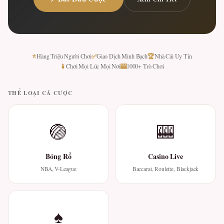
⭐
✅
🏆
Hàng Triệu Người Chơi
Giao Dịch Minh Bạch
Nhà Cái Uy Tín
📱
🎰
Chơi Mọi Lúc Mọi Nơi
1000+ Trò Chơi
THỂ LOẠI CÁ CƯỢC
🏐
🎰
Bóng Rổ
Casino Live
NBA, V-League
Baccarat, Roulette, Blackjack
♠