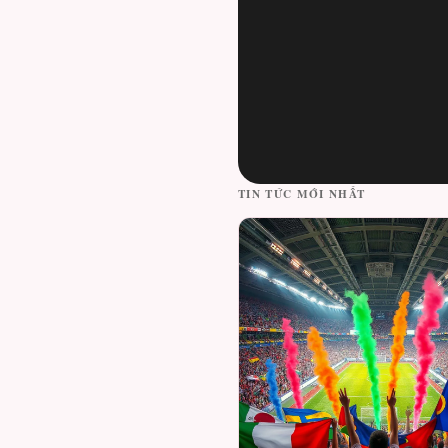
TIN TỨC MỚI NHẤT