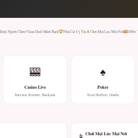
✅
🏆
📱
🎰
Triệu Người Chơi
Giao Dịch Minh Bạch
Nhà Cái Uy Tín
Chơi Mọi Lúc Mọi Nơi
1000+ 
🎰
♠
Casino Live
Poker
Baccarat, Roulette, Blackjack
Texas Hold'em, Omaha
Chơi Mọi Lúc Mọi Nơi
📱