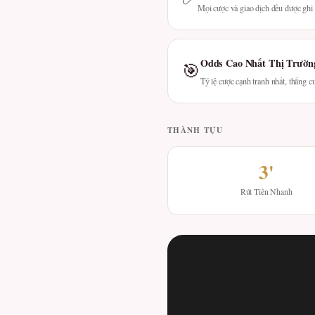
Mọi cược và giao dịch đều được ghi 
Odds Cao Nhất Thị Trườn
🎯
Tỷ lệ cược cạnh tranh nhất, thắng c
THÀNH TỰU
3'
Rút Tiền Nhanh