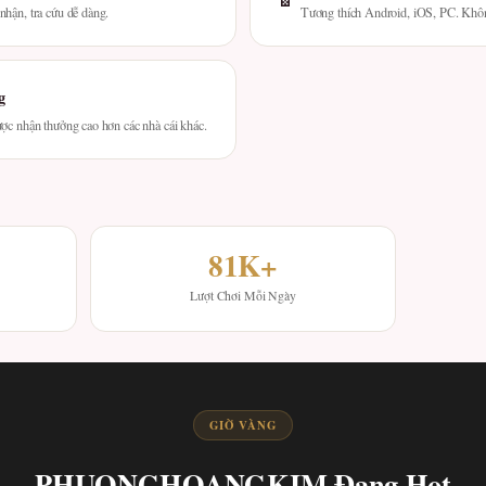
nhận, tra cứu dễ dàng.
Tương thích Android, iOS, PC. Không 
g
ược nhận thưởng cao hơn các nhà cái khác.
81K+
Lượt Chơi Mỗi Ngày
GIỜ VÀNG
PHUONGHOANGKIM Đang Hot