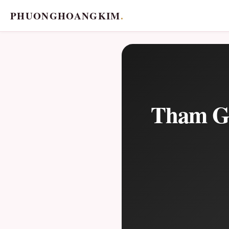
PHUONGHOANGKIM
.
Tham G