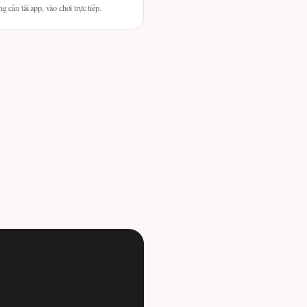
cần tải app, vào chơi trực tiếp.