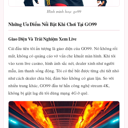
Hình minh hoạ: go99
Những Ưu Điểm Nổi Bật Khi Chơi Tại GO99
Giao Diện Và Trải Nghiệm Xem Live
Cái đầu tiên tôi ấn tượng là giao diện của GO99. Nó không rối
mắt, không có quảng cáo vớ vẩn che khuất màn hình. Khi tôi
vào xem live casino, hình ảnh sắc nét, dealer xinh như người
mẫu, âm thanh sống động. Tôi có thể bắt được từng chi tiết nhỏ
như cách dealer chia bài, đảm bảo không có gian lận. So với
nhiều trang khác, GO99 đầu tư hẳn công nghệ stream 4K,
không bị giật lag dù tôi dùng mạng 4G ở quê.