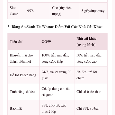
Slot
Cao (tùy biểu
95%
5 giây/lượt quay
Game
tượng)
3. Bảng So Sánh Ưu/Nhược Điểm Với Các Nhà Cái Khác
Nhà cái khác
Tiêu chí
GO99
(trung bình)
Khuyến mãi cho
100% tiền nạp đầu,
50% tiền nạp đầu,
thành viên mới
vòng cược thấp
vòng cược cao
24/7, trả lời trong 30
8h-22h, trả lời
Hỗ trợ khách hàng
giây
chậm
Có, áp dụng cho tất
Tính năng xả kèo
Chỉ có ở thể thao
cả game
SSL 256-bit, xác
Bảo mật
Chỉ SSL cơ bản
thực 2 lớp