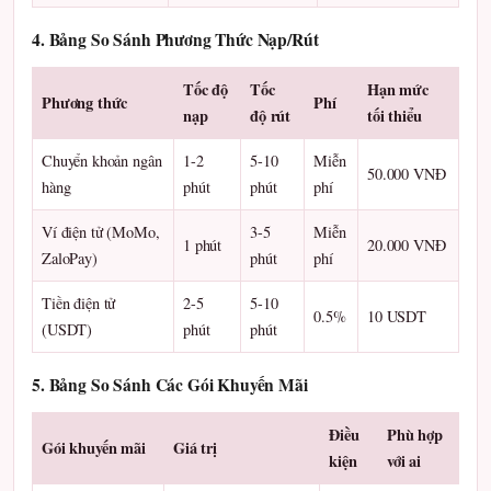
4. Bảng So Sánh Phương Thức Nạp/Rút
Tốc độ
Tốc
Hạn mức
Phương thức
Phí
nạp
độ rút
tối thiểu
Chuyển khoản ngân
1-2
5-10
Miễn
50.000 VNĐ
hàng
phút
phút
phí
Ví điện tử (MoMo,
3-5
Miễn
1 phút
20.000 VNĐ
ZaloPay)
phút
phí
Tiền điện tử
2-5
5-10
0.5%
10 USDT
(USDT)
phút
phút
5. Bảng So Sánh Các Gói Khuyến Mãi
Điều
Phù hợp
Gói khuyến mãi
Giá trị
kiện
với ai