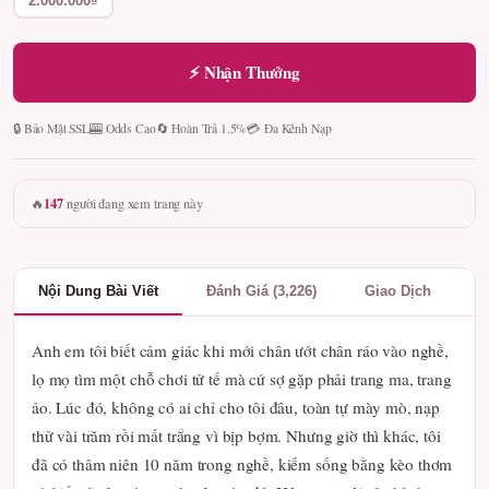
2.000.000₫
⚡ Nhận Thưởng
🔒 Bảo Mật SSL
🎰 Odds Cao
🔄 Hoàn Trả 1.5%
💳 Đa Kênh Nạp
147
🔥
người đang xem trang này
Nội Dung Bài Viết
Đánh Giá (3,226)
Giao Dịch
Anh em tôi biết cảm giác khi mới chân ướt chân ráo vào nghề,
lọ mọ tìm một chỗ chơi tử tế mà cứ sợ gặp phải trang ma, trang
ảo. Lúc đó, không có ai chỉ cho tôi đâu, toàn tự mày mò, nạp
thử vài trăm rồi mất trắng vì bịp bợm. Nhưng giờ thì khác, tôi
đã có thâm niên 10 năm trong nghề, kiếm sống bằng kèo thơm