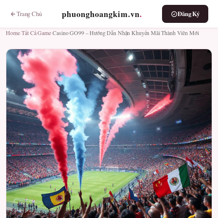
phuonghoangkim.vn
.
Trang Chủ
Đăng Ký
Home
›
Tất Cả Game
›
Casino GO99 – Hướng Dẫn Nhận Khuyến Mãi Thành Viên Mới