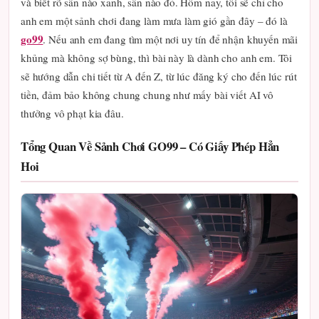
và biết rõ sân nào xanh, sân nào đỏ. Hôm nay, tôi sẽ chỉ cho
anh em một sảnh chơi đang làm mưa làm gió gần đây – đó là
go99
. Nếu anh em đang tìm một nơi uy tín để nhận khuyến mãi
khủng mà không sợ bùng, thì bài này là dành cho anh em. Tôi
sẽ hướng dẫn chi tiết từ A đến Z, từ lúc đăng ký cho đến lúc rút
tiền, đảm bảo không chung chung như mấy bài viết AI vô
thưởng vô phạt kia đâu.
Tổng Quan Về Sảnh Chơi GO99 – Có Giấy Phép Hẳn
Hoi