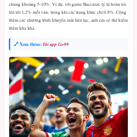
chung khoảng 5-10%. Ví dụ: với game Baccarat, tỷ lệ hoàn trả
lên tới 1.2% mỗi ván, trong khi các trang khác chỉ 0.8%. Cộng
thêm các chương trình khuyến mãi liên tục, anh em có thể kiếm
thêm kha khá.
🔗 Xem thêm:
Tải app Go99