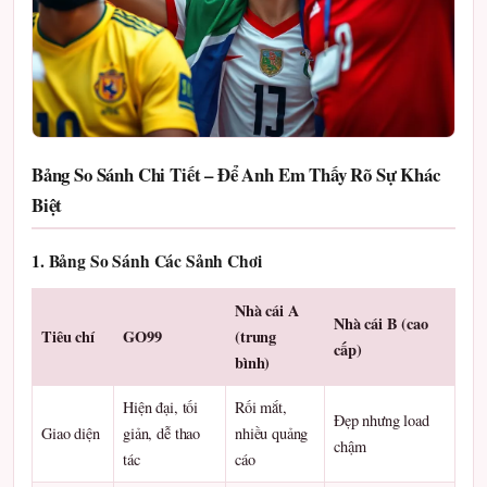
Bảng So Sánh Chi Tiết – Để Anh Em Thấy Rõ Sự Khác
Biệt
1. Bảng So Sánh Các Sảnh Chơi
Nhà cái A
Nhà cái B (cao
Tiêu chí
GO99
(trung
cấp)
bình)
Hiện đại, tối
Rối mắt,
Đẹp nhưng load
Giao diện
giản, dễ thao
nhiều quảng
chậm
tác
cáo