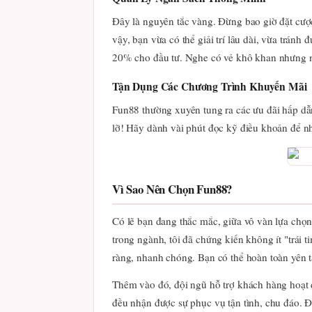
Đây là nguyên tắc vàng. Đừng bao giờ đặt cược
vậy, bạn vừa có thể giải trí lâu dài, vừa trán
20% cho đầu tư. Nghe có vẻ khô khan nhưng n
Tận Dụng Các Chương Trình Khuyến Mãi
Fun88 thường xuyên tung ra các ưu đãi hấp dẫn
lỡ! Hãy dành vài phút đọc kỹ điều khoản để nhậ
Vì Sao Nên Chọn Fun88?
Có lẽ bạn đang thắc mắc, giữa vô vàn lựa chọn, 
trong ngành, tôi đã chứng kiến không ít "trái t
ràng, nhanh chóng. Bạn có thể hoàn toàn yên t
Thêm vào đó, đội ngũ hỗ trợ khách hàng hoạt độ
đều nhận được sự phục vụ tận tình, chu đáo. Đ