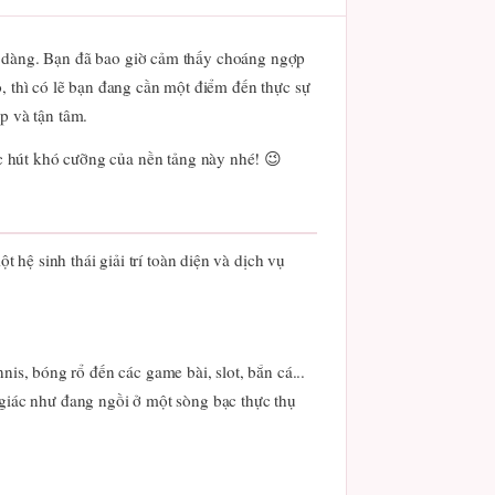
u dễ dàng. Bạn đã bao giờ cảm thấy choáng ngợp
ó, thì có lẽ bạn đang cần một điểm đến thực sự
p và tận tâm.
c hút khó cưỡng của nền tảng này nhé! 😉
hệ sinh thái giải trí toàn diện và dịch vụ
nis, bóng rổ đến các game bài, slot, bắn cá...
 giác như đang ngồi ở một sòng bạc thực thụ