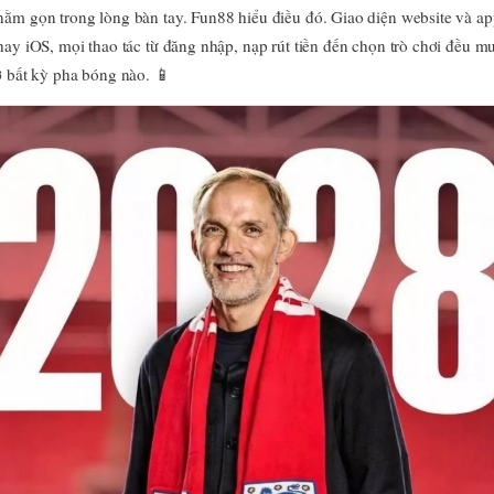
nằm gọn trong lòng bàn tay. Fun88 hiểu điều đó. Giao diện website và a
hay iOS, mọi thao tác từ đăng nhập, nạp rút tiền đến chọn trò chơi đều 
ỡ bất kỳ pha bóng nào. 📱