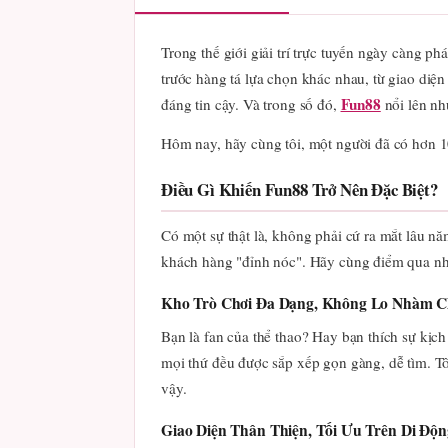
Trong thế giới giải trí trực tuyến ngày càng p
trước hàng tá lựa chọn khác nhau, từ giao diện
Fun88
đáng tin cậy. Và trong số đó,
nổi lên nh
Hôm nay, hãy cùng tôi, một người đã có hơn 1
Điều Gì Khiến Fun88 Trở Nên Đặc Biệt?
Có một sự thật là, không phải cứ ra mắt lâu nă
khách hàng "đỉnh nóc". Hãy cùng điểm qua nh
Kho Trò Chơi Đa Dạng, Không Lo Nhàm 
Bạn là fan của thể thao? Hay bạn thích sự kịch 
mọi thứ đều được sắp xếp gọn gàng, dễ tìm. Tô
vậy.
Giao Diện Thân Thiện, Tối Ưu Trên Di Độn