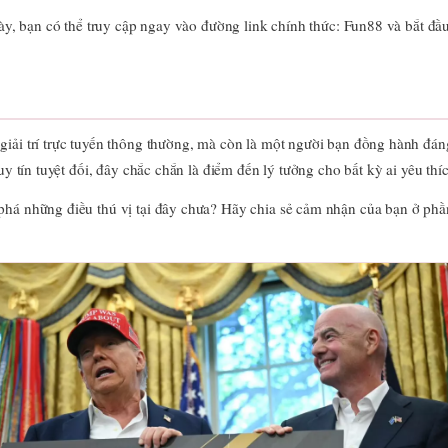
ày, bạn có thể truy cập ngay vào đường link chính thức: Fun88 và bắt đầu h
iải trí trực tuyến thông thường, mà còn là một người bạn đồng hành đán
uy tín tuyệt đối, đây chắc chắn là điểm đến lý tưởng cho bất kỳ ai yêu thíc
phá những điều thú vị tại đây chưa? Hãy chia sẻ cảm nhận của bạn ở phầ