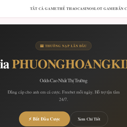
TẤT CẢ GAME
THỂ THAO
CASINO
SLOT GAME
BẮN 
🎰 THƯỞNG NẠP LẦN ĐẦU
ia
PHUONGHOANGK
Odds Cao Nhất Thị Trường
Đẳng cấp cho anh em cá cược. Freebet mỗi ngày. Hỗ trợ tận tâm
24/7.
⚡ Bắt Đầu Cược
Xem Chi Tiết