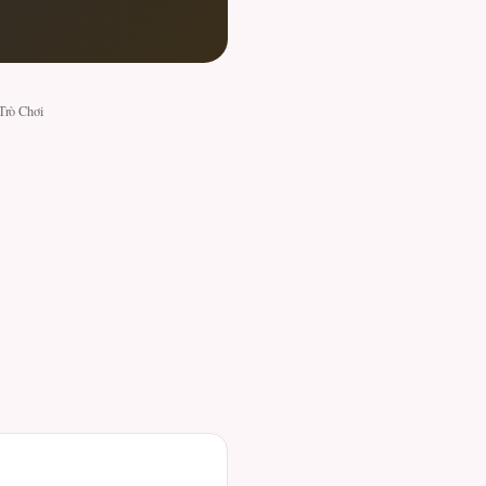
Trò Chơi