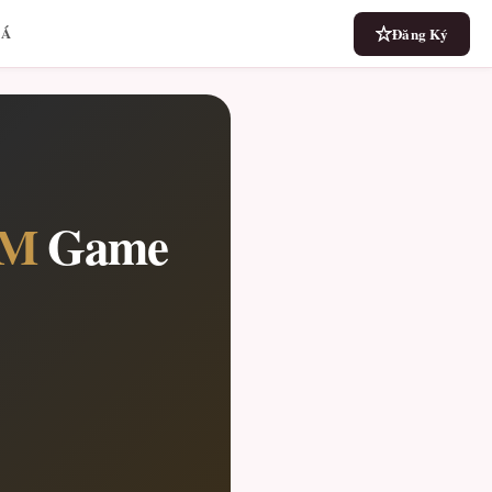
Đăng Ký
CÁ
IM
Game