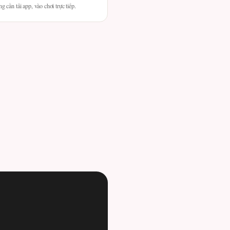
cần tải app, vào chơi trực tiếp.