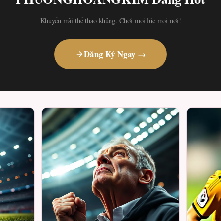
Khuyến mãi thể thao khủng. Chơi mọi lúc mọi nơi!
Đăng Ký Ngay →