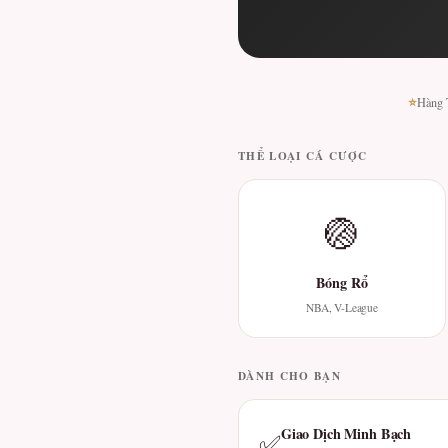
⭐
Hàng 
THỂ LOẠI CÁ CƯỢC
🏐
Bóng Rổ
NBA, V-League
DÀNH CHO BẠN
Giao Dịch Minh Bạch
✅