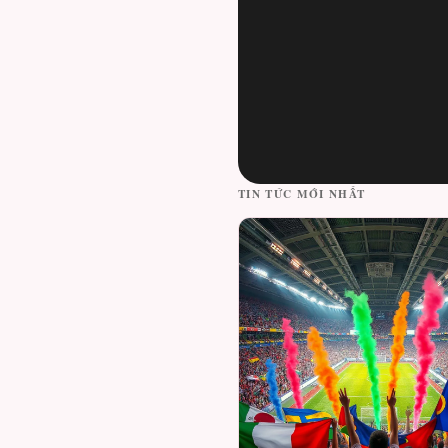
TIN TỨC MỚI NHẤT