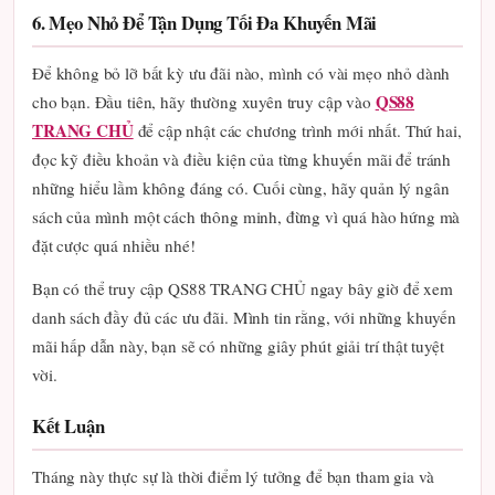
6. Mẹo Nhỏ Để Tận Dụng Tối Đa Khuyến Mãi
Để không bỏ lỡ bất kỳ ưu đãi nào, mình có vài mẹo nhỏ dành
QS88
cho bạn. Đầu tiên, hãy thường xuyên truy cập vào
TRANG CHỦ
để cập nhật các chương trình mới nhất. Thứ hai,
đọc kỹ điều khoản và điều kiện của từng khuyến mãi để tránh
những hiểu lầm không đáng có. Cuối cùng, hãy quản lý ngân
sách của mình một cách thông minh, đừng vì quá hào hứng mà
đặt cược quá nhiều nhé!
Bạn có thể truy cập QS88 TRANG CHỦ ngay bây giờ để xem
danh sách đầy đủ các ưu đãi. Mình tin rằng, với những khuyến
mãi hấp dẫn này, bạn sẽ có những giây phút giải trí thật tuyệt
vời.
Kết Luận
Tháng này thực sự là thời điểm lý tưởng để bạn tham gia và