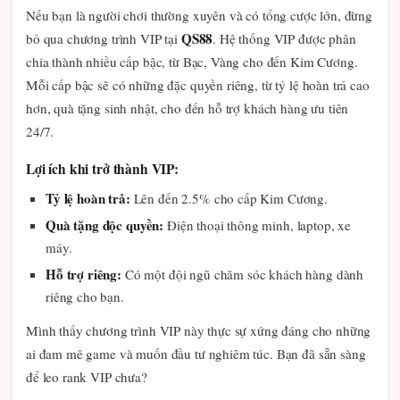
Nếu bạn là người chơi thường xuyên và có tổng cược lớn, đừng
QS88
bỏ qua chương trình VIP tại
. Hệ thống VIP được phân
chia thành nhiều cấp bậc, từ Bạc, Vàng cho đến Kim Cương.
Mỗi cấp bậc sẽ có những đặc quyền riêng, từ tỷ lệ hoàn trả cao
hơn, quà tặng sinh nhật, cho đến hỗ trợ khách hàng ưu tiên
24/7.
Lợi ích khi trở thành VIP:
Tỷ lệ hoàn trả:
Lên đến 2.5% cho cấp Kim Cương.
Quà tặng độc quyền:
Điện thoại thông minh, laptop, xe
máy.
Hỗ trợ riêng:
Có một đội ngũ chăm sóc khách hàng dành
riêng cho bạn.
Mình thấy chương trình VIP này thực sự xứng đáng cho những
ai đam mê game và muốn đầu tư nghiêm túc. Bạn đã sẵn sàng
để leo rank VIP chưa?