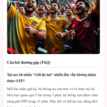
Câu hỏi thường gặp (FAQ)
Tại sao tôi nhấn "Gửi lại mã" nhiều lần vẫn không nhận
được OTP?
Mỗi lần nhấn gửi lại, hệ thống tạo mã mới và vô hiệu mã cũ.
Nếu bạn spam quá 5 lần trong 1 phút, hệ thống tạm khóa chức
năng gửi OTP trong 15 phút. Hãy đợi và thử lại sau, đồng thời