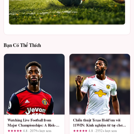
Bạn Có Thể Thích
Watching Live Football from
Chiến thuật Texas Hold'em với
Major Championships: A Risk-
11WIN: Kinh nghiệm từ tay chơi
Conscious Assessment of
10 năm
★★★★★
4.8 · 2079+ lượt xem
★★★★★
4.8 · 2552+ lượt xem