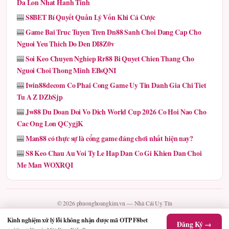
Da Lon Nhat Hanh Tinh
S8BET Bí Quyết Quản Lý Vốn Khi Cá Cược
🎰
Game Bai Truc Tuyen Tren Dn88 Sanh Choi Dang Cap Cho
🎰
Nguoi Yeu Thich Do Den DI8Z0v
Soi Keo Chuyen Nghiep Rr88 Bi Quyet Chien Thang Cho
🎰
Nguoi Choi Thong Minh EBsQNI
Iwin88decom Co Phai Cong Game Uy Tin Danh Gia Chi Tiet
🎰
Tu A Z DZbSjp
Jw88 Du Doan Doi Vo Dich World Cup 2026 Co Hoi Nao Cho
🎰
Cac Ong Lon QCygjK
Man88 có thực sự là cổng game đáng chơi nhất hiện nay?
🎰
S8 Keo Chau Au Voi Ty Le Hap Dan Co Gi Khien Dan Choi
🎰
Me Man WOXRQI
© 2026 phuonghoangkim.vn — Nhà Cái Uy Tín
Contact
·
Chính Sách Giao Dịch
·
Chính Sách Hoàn Trả
·
Chính Sách Bảo Mật
·
Điều
Kinh nghiệm xử lý lỗi không nhận được mã OTP F8bet
Đăng Ký →
Khoản Dịch Vụ
·
Tra Cứu Vé
·
Tất Cả Game
·
Sitemap