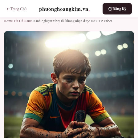
phuonghoangkim.vn
.
Trang Chủ
Đăng Ký
Home
›
Tất Cả Game
›
Kinh nghiệm xử lý lỗi không nhận được mã OTP F8bet