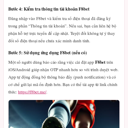
Bước 4: Kiểm tra thông tin tài khoản F8bet
Đăng nhập vào F8bet và kiểm tra số điện thoại đã đăng ký
trong phần “Thông tin tài khoản”. Nếu sai, bạn cần liên hệ bộ
phận hỗ trợ trực tuyến để cập nhật. Tuyệt đối không tự ý thay
đổi số điện thoại nếu chưa xác minh danh tính.
Bước 5: Sử dụng ứng dụng F8bet (nếu có)
F8bet
Một số người dùng báo cáo rằng việc cài đặt app
trên
iOS/Android giúp nhận OTP nhanh hơn so với trình duyệt web.
App tự động đồng bộ thông báo đẩy (push notification) và có
cơ chế gửi lại mã ổn định hơn. Bạn có thể tải app từ link chính
thức:
https://f8bet.me/
.