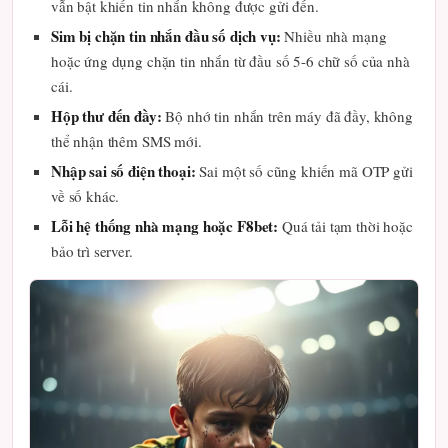
vẫn bật khiến tin nhắn không được gửi đến.
Sim bị chặn tin nhắn đầu số dịch vụ:
Nhiều nhà mạng
hoặc ứng dụng chặn tin nhắn từ đầu số 5-6 chữ số của nhà
cái.
Hộp thư đến đầy:
Bộ nhớ tin nhắn trên máy đã đầy, không
thể nhận thêm SMS mới.
Nhập sai số điện thoại:
Sai một số cũng khiến mã OTP gửi
về số khác.
Lỗi hệ thống nhà mạng hoặc F8bet:
Quá tải tạm thời hoặc
bảo trì server.