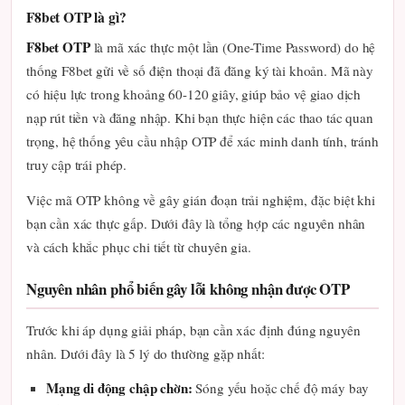
F8bet OTP là gì?
F8bet OTP
là mã xác thực một lần (One-Time Password) do hệ
thống F8bet gửi về số điện thoại đã đăng ký tài khoản. Mã này
có hiệu lực trong khoảng 60-120 giây, giúp bảo vệ giao dịch
nạp rút tiền và đăng nhập. Khi bạn thực hiện các thao tác quan
trọng, hệ thống yêu cầu nhập OTP để xác minh danh tính, tránh
truy cập trái phép.
Việc mã OTP không về gây gián đoạn trải nghiệm, đặc biệt khi
bạn cần xác thực gấp. Dưới đây là tổng hợp các nguyên nhân
và cách khắc phục chi tiết từ chuyên gia.
Nguyên nhân phổ biến gây lỗi không nhận được OTP
Trước khi áp dụng giải pháp, bạn cần xác định đúng nguyên
nhân. Dưới đây là 5 lý do thường gặp nhất:
Mạng di động chập chờn:
Sóng yếu hoặc chế độ máy bay