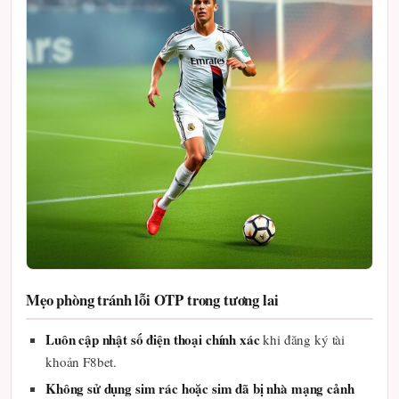
Mẹo phòng tránh lỗi OTP trong tương lai
Luôn cập nhật số điện thoại chính xác
khi đăng ký tài
khoản F8bet.
Không sử dụng sim rác hoặc sim đã bị nhà mạng cảnh