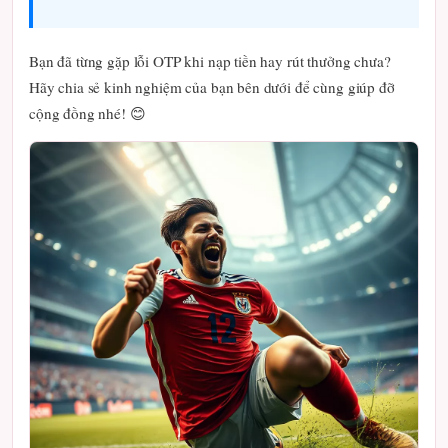
Bạn đã từng gặp lỗi OTP khi nạp tiền hay rút thưởng chưa?
Hãy chia sẻ kinh nghiệm của bạn bên dưới để cùng giúp đỡ
cộng đồng nhé! 😊