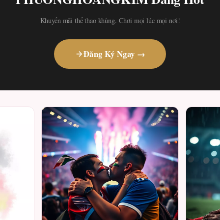
Khuyến mãi thể thao khủng. Chơi mọi lúc mọi nơi!
Đăng Ký Ngay →