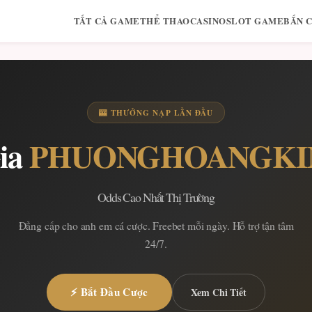
TẤT CẢ GAME
THỂ THAO
CASINO
SLOT GAME
BẮN 
🎰 THƯỞNG NẠP LẦN ĐẦU
ia
PHUONGHOANGK
Odds Cao Nhất Thị Trường
Đẳng cấp cho anh em cá cược. Freebet mỗi ngày. Hỗ trợ tận tâm
24/7.
⚡ Bắt Đầu Cược
Xem Chi Tiết