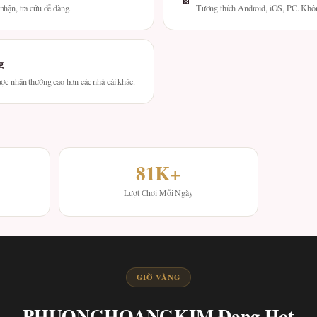
nhận, tra cứu dễ dàng.
Tương thích Android, iOS, PC. Không 
g
ược nhận thưởng cao hơn các nhà cái khác.
81K+
Lượt Chơi Mỗi Ngày
GIỜ VÀNG
PHUONGHOANGKIM Đang Hot