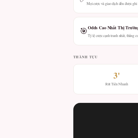
Mọi cược và giao dịch đều được ghi 
Odds Cao Nhất Thị Trườn
🎯
Tỷ lệ cược cạnh tranh nhất, thắng c
THÀNH TỰU
3'
Rút Tiền Nhanh