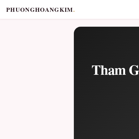
PHUONGHOANGKIM
.
Tham G