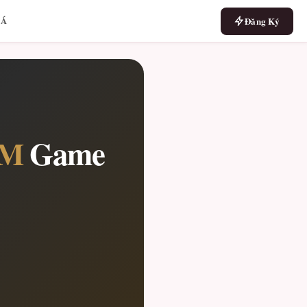
Đăng Ký
CÁ
IM
Game