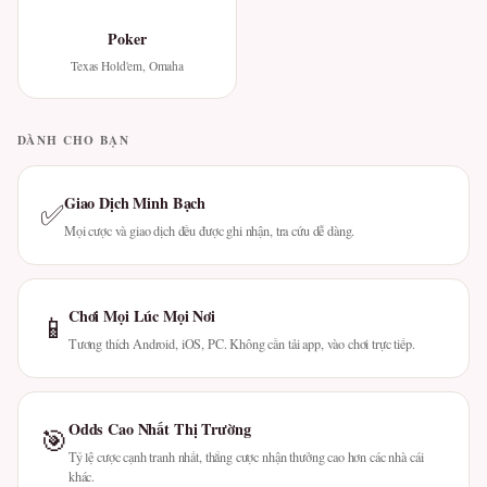
Poker
Texas Hold'em, Omaha
DÀNH CHO BẠN
Giao Dịch Minh Bạch
✅
Mọi cược và giao dịch đều được ghi nhận, tra cứu dễ dàng.
Chơi Mọi Lúc Mọi Nơi
📱
Tương thích Android, iOS, PC. Không cần tải app, vào chơi trực tiếp.
Odds Cao Nhất Thị Trường
🎯
Tỷ lệ cược cạnh tranh nhất, thắng cược nhận thưởng cao hơn các nhà cái
khác.