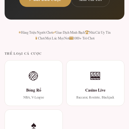
⭐
✅
🏆
Hàng Triệu Người Chơi
Giao Dịch Minh Bạch
Nhà Cái Uy Tín
📱
🎰
Chơi Mọi Lúc Mọi Nơi
1000+ Trò Chơi
THỂ LOẠI CÁ CƯỢC
🏐
🎰
Bóng Rổ
Casino Live
NBA, V-League
Baccarat, Roulette, Blackjack
♠