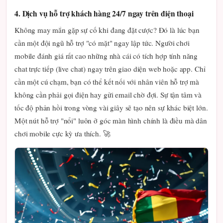
4. Dịch vụ hỗ trợ khách hàng 24/7 ngay trên điện thoại
Không may mắn gặp sự cố khi đang đặt cược? Đó là lúc bạn
cần một đội ngũ hỗ trợ "có mặt" ngay lập tức. Người chơi
mobile đánh giá rất cao những nhà cái có tích hợp tính năng
chat trực tiếp (live chat) ngay trên giao diện web hoặc app. Chỉ
cần một cú chạm, bạn có thể kết nối với nhân viên hỗ trợ mà
không cần phải gọi điện hay gửi email chờ đợi. Sự tận tâm và
tốc độ phản hồi trong vòng vài giây sẽ tạo nên sự khác biệt lớn.
Một nút hỗ trợ "nổi" luôn ở góc màn hình chính là điều mà dân
chơi mobile cực kỳ ưa thích. 🚀