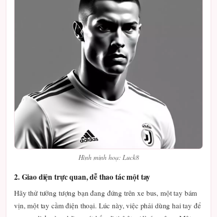
Hình minh hoạ: Luck8
2. Giao diện trực quan, dễ thao tác một tay
Hãy thử tưởng tượng bạn đang đứng trên xe bus, một tay bám
vịn, một tay cầm điện thoại. Lúc này, việc phải dùng hai tay để