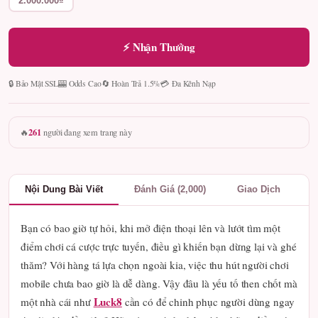
2.000.000₫
⚡ Nhận Thưởng
🔒 Bảo Mật SSL
🎰 Odds Cao
🔄 Hoàn Trả 1.5%
💳 Đa Kênh Nạp
261
🔥
người đang xem trang này
Nội Dung Bài Viết
Đánh Giá (2,000)
Giao Dịch
Bạn có bao giờ tự hỏi, khi mở điện thoại lên và lướt tìm một
điểm chơi cá cược trực tuyến, điều gì khiến bạn dừng lại và ghé
thăm? Với hàng tá lựa chọn ngoài kia, việc thu hút người chơi
mobile chưa bao giờ là dễ dàng. Vậy đâu là yếu tố then chốt mà
Luck8
một nhà cái như
cần có để chinh phục người dùng ngay