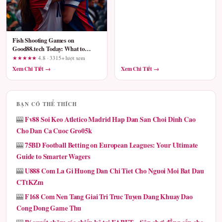
Fish Shooting Games on
Good88.tech Today: What to
Verify Before You Deposit
★★★★★
4.8 · 3315+ lượt xem
Xem Chi Tiết →
Xem Chi Tiết →
BẠN CÓ THỂ THÍCH
Fv88 Soi Keo Atletico Madrid Hap Dan San Choi Dinh Cao
🎰
Cho Dan Ca Cuoc Gro05k
75BD Football Betting on European Leagues: Your Ultimate
🎰
Guide to Smarter Wagers
U888 Com La Gi Huong Dan Chi Tiet Cho Nguoi Moi Bat Dau
🎰
CTtKZm
F168 Com Nen Tang Giai Tri Truc Tuyen Dang Khuay Dao
🎰
Cong Dong Game Thu