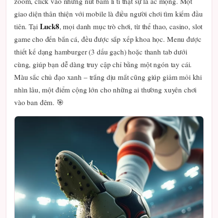
zoom, click vào những nút bấm li ti thật sự là ác mộng. Một
giao diện thân thiện với mobile là điều người chơi tìm kiếm đầu
Luck8
tiên. Tại
, mọi danh mục trò chơi, từ thể thao, casino, slot
game cho đến bắn cá, đều được sắp xếp khoa học. Menu được
thiết kế dạng hamburger (3 dấu gạch) hoặc thanh tab dưới
cùng, giúp bạn dễ dàng truy cập chỉ bằng một ngón tay cái.
Màu sắc chủ đạo xanh – trắng dịu mắt cũng giúp giảm mỏi khi
nhìn lâu, một điểm cộng lớn cho những ai thường xuyên chơi
vào ban đêm. 🎯