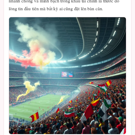
nhanh chóng và minh bạch trong khâu tài chính là thước đo
lòng tin đầu tiên mà bất kỳ ai cũng đặt lên bàn cân.