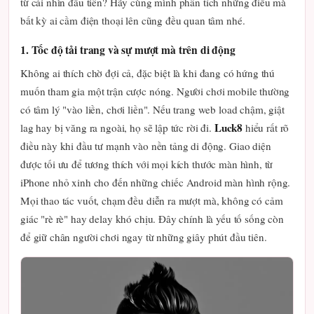
từ cái nhìn đầu tiên? Hãy cùng mình phân tích những điều mà
bất kỳ ai cầm điện thoại lên cũng đều quan tâm nhé.
1. Tốc độ tải trang và sự mượt mà trên di động
Không ai thích chờ đợi cả, đặc biệt là khi đang có hứng thú
muốn tham gia một trận cược nóng. Người chơi mobile thường
có tâm lý "vào liền, chơi liền". Nếu trang web load chậm, giật
Luck8
lag hay bị văng ra ngoài, họ sẽ lập tức rời đi.
hiểu rất rõ
điều này khi đầu tư mạnh vào nền tảng di động. Giao diện
được tối ưu để tương thích với mọi kích thước màn hình, từ
iPhone nhỏ xinh cho đến những chiếc Android màn hình rộng.
Mọi thao tác vuốt, chạm đều diễn ra mượt mà, không có cảm
giác "rè rè" hay delay khó chịu. Đây chính là yếu tố sống còn
để giữ chân người chơi ngay từ những giây phút đầu tiên.