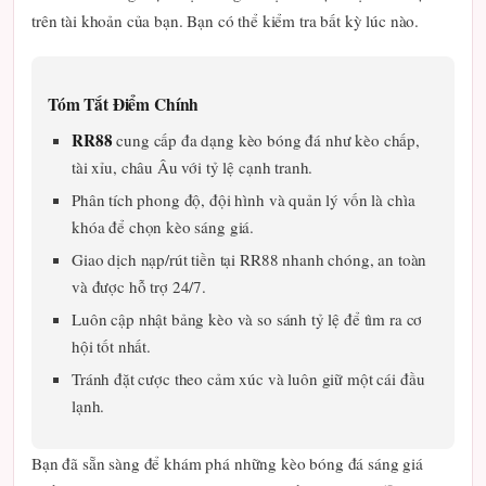
trên tài khoản của bạn. Bạn có thể kiểm tra bất kỳ lúc nào.
Tóm Tắt Điểm Chính
RR88
cung cấp đa dạng kèo bóng đá như kèo chấp,
tài xỉu, châu Âu với tỷ lệ cạnh tranh.
Phân tích phong độ, đội hình và quản lý vốn là chìa
khóa để chọn kèo sáng giá.
Giao dịch nạp/rút tiền tại RR88 nhanh chóng, an toàn
và được hỗ trợ 24/7.
Luôn cập nhật bảng kèo và so sánh tỷ lệ để tìm ra cơ
hội tốt nhất.
Tránh đặt cược theo cảm xúc và luôn giữ một cái đầu
lạnh.
Bạn đã sẵn sàng để khám phá những kèo bóng đá sáng giá