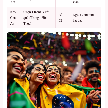
Xỉu
giản
Kèo
Chọn 1 trong 3 kết
Rất
Người chơi mới
Châu
quả (Thắng - Hòa -
Dễ
bắt đầu
Âu
Thua)