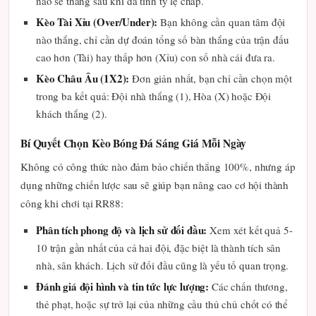
nào sẽ thắng sau khi đã tính tỷ lệ chấp.
Kèo Tài Xỉu (Over/Under):
Bạn không cần quan tâm đội
nào thắng, chỉ cần dự đoán tổng số bàn thắng của trận đấu
cao hơn (Tài) hay thấp hơn (Xỉu) con số nhà cái đưa ra.
Kèo Châu Âu (1X2):
Đơn giản nhất, bạn chỉ cần chọn một
trong ba kết quả: Đội nhà thắng (1), Hòa (X) hoặc Đội
khách thắng (2).
Bí Quyết Chọn Kèo Bóng Đá Sáng Giá Mỗi Ngày
Không có công thức nào đảm bảo chiến thắng 100%, nhưng áp
dụng những chiến lược sau sẽ giúp bạn nâng cao cơ hội thành
công khi chơi tại RR88:
Phân tích phong độ và lịch sử đối đầu:
Xem xét kết quả 5-
10 trận gần nhất của cả hai đội, đặc biệt là thành tích sân
nhà, sân khách. Lịch sử đối đầu cũng là yếu tố quan trọng.
Đánh giá đội hình và tin tức lực lượng:
Các chấn thương,
thẻ phạt, hoặc sự trở lại của những cầu thủ chủ chốt có thể