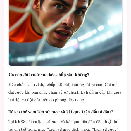
Có nên đặt cược vào kèo chấp sâu không?
Kèo chấp sâu (ví dụ: chấp 2.0 trái) thường rủi ro cao. Chỉ nên
đặt cược khi bạn chắc chắn về sự chênh lệch đẳng cấp lớn giữa
hai đội và đội cửa trên có phong độ cực tốt.
Tôi có thể xem lịch sử cược và kết quả trận đấu ở đâu?
Tại RR88, tất cả lịch sử cược và kết quả trận đấu đều được lưu
trữ chi tiết trong mục "Lịch sử giao dịch" hoặc "Lịch sử cược"