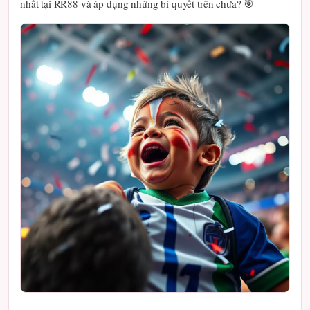
nhất tại RR88 và áp dụng những bí quyết trên chưa? 🎯