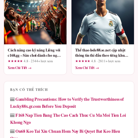
Cách nâng cao kỹ năng Liêng với
Thể thao lode88.se.net cập nhật
c168.gg – Sân chơi dành cho người
thông tin thi đấu theo từng khung
thực chiến
giờ: Phân tích trải nghiệm và đối
★★★★★
4.8 · 2344+ lượt xem
★★★★★
4.8 · 2811+ lượt xem
tượng phù hợp
Xem Chi Tiết →
Xem Chi Tiết →
BẠN CÓ THỂ THÍCH
Gambling Precautions: How to Verify the Trustworthiness of
🎰
Lucky88x.gr.com Before You Deposit
F168 Nap Tien Bang The Cao Cach Thuc Cu Ma Moi Tien Loi
🎰
Khong Ngo
On68 Keo Tai Xiu Chuan Hom Nay Bi Quyet Bat Keo Hieu
🎰