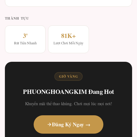
THÀNH TỰU
3'
81K+
Rút Tiền Nhanh
Lượt Chơi Mỗi Ngày
GIỜ VÀNG
PHUONGHOANGKIM Đang Hot
Khuyến mãi thể thao khủng. Chơi mọi lúc mọi nơi!
Đăng Ký Ngay →