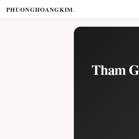
PHUONGHOANGKIM
.
Tham G