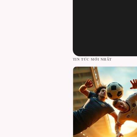
TIN TỨC MỚI NHẤT