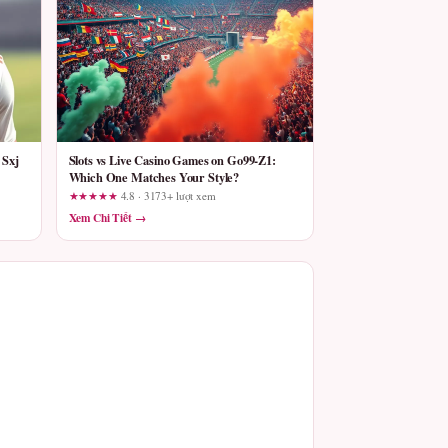
 Sxj
Slots vs Live Casino Games on Go99-Z1:
Which One Matches Your Style?
★★★★★
4.8 · 3173+ lượt xem
Xem Chi Tiết →