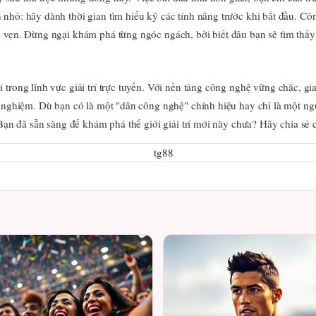
nhỏ: hãy dành thời gian tìm hiểu kỹ các tính năng trước khi bắt đầu. Cô
n vẹn. Đừng ngại khám phá từng ngóc ngách, bởi biết đâu bạn sẽ tìm thấy
?
trong lĩnh vực giải trí trực tuyến. Với nền tảng công nghệ vững chắc, gia
i nghiệm. Dù bạn có là một "dân công nghệ" chính hiệu hay chỉ là một ng
? Bạn đã sẵn sàng để khám phá thế giới giải trí mới này chưa? Hãy chia s