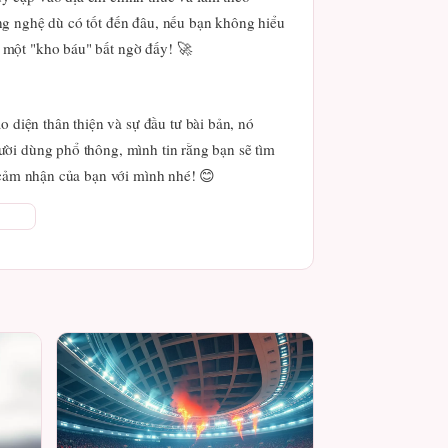
ng nghệ dù có tốt đến đâu, nếu bạn không hiểu
 một "kho báu" bất ngờ đấy! 🚀
o diện thân thiện và sự đầu tư bài bản, nó
ười dùng phổ thông, mình tin rằng bạn sẽ tìm
ẻ cảm nhận của bạn với mình nhé! 😊