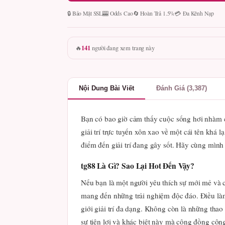
🔒 Bảo Mật SSL
🎰 Odds Cao
🔄 Hoàn Trả 1.5%
💳 Đa Kênh Nạp
141
🔥
người đang xem trang này
Nội Dung Bài Viết
Đánh Giá (3,387)
Bạn có bao giờ cảm thấy cuộc sống hơi nhàm 
giải trí trực tuyến xôn xao về một cái tên khá l
điểm đến giải trí đang gây sốt. Hãy cùng mình
tg88 Là Gì? Sao Lại Hot Đến Vậy?
Nếu bạn là một người yêu thích sự mới mẻ và 
mang đến những trải nghiệm độc đáo. Điều làm
giới giải trí đa dạng. Không còn là những thao
sự tiện lợi và khác biệt này mà cộng đồng cô