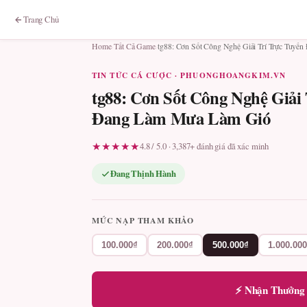
Trang Chủ
Home
›
Tất Cả Game
›
tg88: Cơn Sốt Công Nghệ Giải Trí Trực Tuyế
TIN TỨC CÁ CƯỢC · PHUONGHOANGKIM.VN
tg88: Cơn Sốt Công Nghệ Giải
Đang Làm Mưa Làm Gió
★★★★★
4.8 / 5.0 · 3,387+ đánh giá đã xác minh
Đang Thịnh Hành
MỨC NẠP THAM KHẢO
100.000₫
200.000₫
500.000₫
1.000.00
⚡ Nhận Thưởng