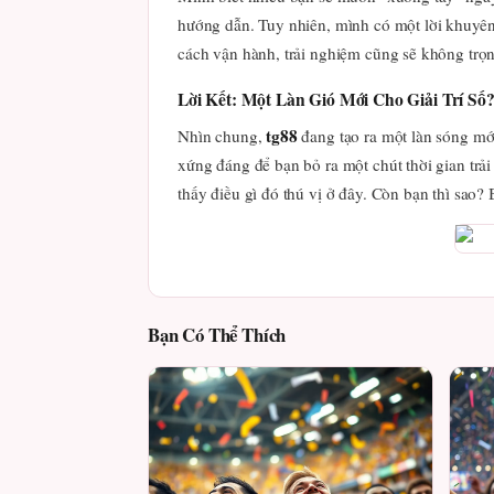
hướng dẫn. Tuy nhiên, mình có một lời khuyên 
cách vận hành, trải nghiệm cũng sẽ không trọ
Lời Kết: Một Làn Gió Mới Cho Giải Trí Số
tg88
Nhìn chung,
đang tạo ra một làn sóng mới 
xứng đáng để bạn bỏ ra một chút thời gian trả
thấy điều gì đó thú vị ở đây. Còn bạn thì sao
Bạn Có Thể Thích