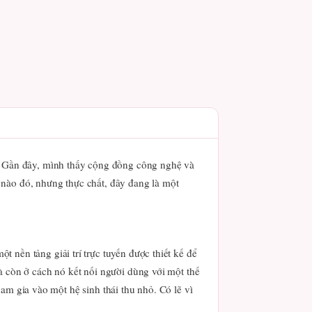
? Gần đây, mình thấy cộng đồng công nghệ và
nào đó, nhưng thực chất, đây đang là một
ột nền tảng giải trí trực tuyến được thiết kế để
 còn ở cách nó kết nối người dùng với một thế
am gia vào một hệ sinh thái thu nhỏ. Có lẽ vì