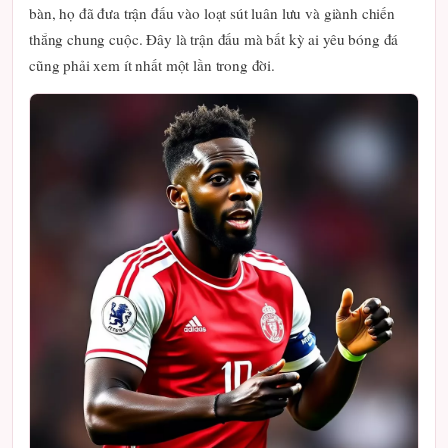
bàn, họ đã đưa trận đấu vào loạt sút luân lưu và giành chiến
thắng chung cuộc. Đây là trận đấu mà bất kỳ ai yêu bóng đá
cũng phải xem ít nhất một lần trong đời.