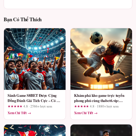
Bạn Có Thể Thích
Sảnh Game S8BET Được Cộng
Khám phá kho game trực tuyến
Đồng Đánh Giá Tích Cực – Có Gì
phong phú cùng thabet6.vip:
Khiến Dân Chơi Mê Mẩn?
Đánh giá từ góc nhìn UX
★★★★★
4.8 · 2586+ lượt xem
★★★★★
4.8 · 1880+ lượt xem
Xem Chi Tiết →
Xem Chi Tiết →