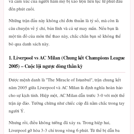
và cảm xúc của người hâm mộ bị xáo trộn liên tục từ phút đầu
đến phút cuối.
Những trận đấu này không chỉ đơn thuần là tỷ số, mà còn là
câu chuyện về ý chí, bản lĩnh và cả sự may mắn. Nếu bạn là
một tín đồ của môn thể thao này, chắc chắn bạn sẽ không thể
bỏ qua danh sách này.
1. Liverpool vs AC Milan (Chung kết Champions League
2005) – Cuộc lội ngược dòng thần kỳ
Được mệnh danh là "The Miracle of Istanbul", trận chung kết
năm 2005 giữa Liverpool và AC Milan là định nghĩa hoàn hảo
cho sự kịch tính. Hiệp một, AC Milan dẫn trước 3-0 với một thế
trận áp đảo. Tưởng chừng như chiếc cúp đã nằm chắc trong tay
người Ý.
Nhưng rồi, điều không tưởng đã xảy ra. Trong hiệp hai,
Liverpool gỡ hòa 3-3 chỉ trong vòng 6 phút. Từ thế bị dẫn ba