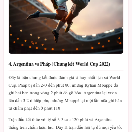
4. Argentina vs Pháp (Chung kết World Cup 2022)
Đây là trận chung kết được đánh giá là hay nhất lịch sử World
Cup. Pháp bị dẫn 2-0 đến phút 80, nhưng Kylian Mbappé đã
ghi hai bàn trong vòng 2 phút để gỡ hòa. Argentina lại vươn
lên dẫn 3-2 ở hiệp phụ, nhưng Mbappé lại một lần nữa ghi bàn
từ chấm phạt đền ở phút 118.
Trận đấu kết thúc với tỷ số 3-3 sau 120 phút và Argentina
thắng trên chấm luân lưu. Đây là trận đấu hội tụ đủ mọi yếu tố: