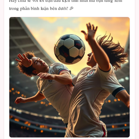
Hãy chia sẻ với tôi trận đấu kịch tính nhất mà bạn từng xem
trong phần bình luận bên dưới! 🎉