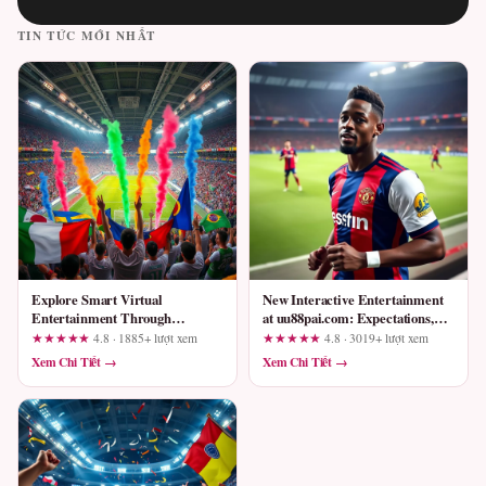
TIN TỨC MỚI NHẤT
Explore Smart Virtual
New Interactive Entertainment
Entertainment Through
at uu88pai.com: Expectations,
yhylc88.com: A Practical Look at
Limits, and What Users Must
★★★★★
4.8 · 1885+ lượt xem
★★★★★
4.8 · 3019+ lượt xem
Claims, Red Flags, and What to
Verify
Xem Chi Tiết →
Xem Chi Tiết →
Verify