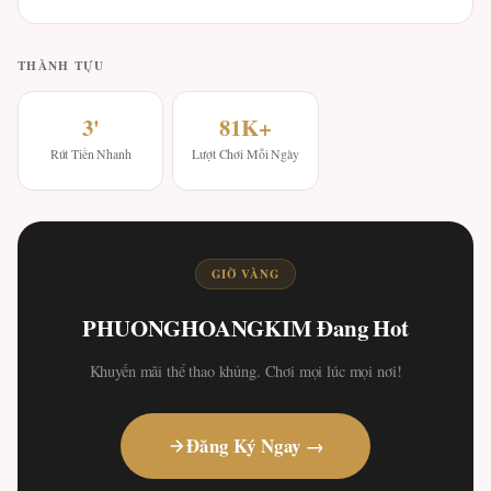
THÀNH TỰU
3'
81K+
Rút Tiền Nhanh
Lượt Chơi Mỗi Ngày
GIỜ VÀNG
PHUONGHOANGKIM Đang Hot
Khuyến mãi thể thao khủng. Chơi mọi lúc mọi nơi!
Đăng Ký Ngay →