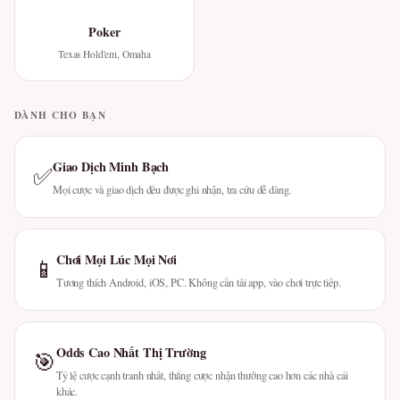
Poker
Texas Hold'em, Omaha
DÀNH CHO BẠN
Giao Dịch Minh Bạch
✅
Mọi cược và giao dịch đều được ghi nhận, tra cứu dễ dàng.
Chơi Mọi Lúc Mọi Nơi
📱
Tương thích Android, iOS, PC. Không cần tải app, vào chơi trực tiếp.
Odds Cao Nhất Thị Trường
🎯
Tỷ lệ cược cạnh tranh nhất, thắng cược nhận thưởng cao hơn các nhà cái
khác.