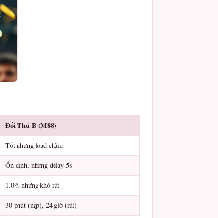
Đối Thủ B (M88)
Tốt nhưng load chậm
Ổn định, nhưng delay 5s
1.0% nhưng khó rút
30 phút (nạp), 24 giờ (rút)