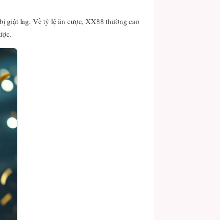
ị giật lag. Về tỷ lệ ăn cược, XX88 thường cao
ược.