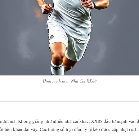
Hình minh hoạ: Nhà Cái XX88
 kỳ mượt mà. Không giống như nhiều nhà cái khác, XX88 đầu tư mạnh và
i trên khán đài vậy. Các thông số trận đấu, tỷ lệ kèo được cập nhật real-