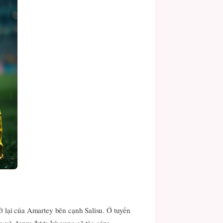
rở lại của Amartey bên cạnh Salisu. Ở tuyến