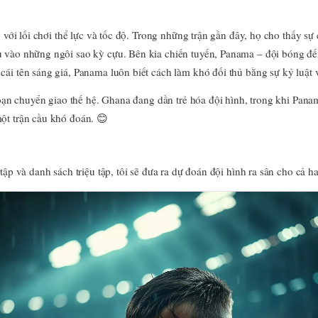
 với lối chơi thể lực và tốc độ. Trong những trận gần đây, họ cho thấy sự
 vào những ngôi sao kỳ cựu. Bên kia chiến tuyến, Panama – đội bóng đến
ái tên sáng giá, Panama luôn biết cách làm khó đối thủ bằng sự kỷ luật v
 đoạn chuyển giao thế hệ. Ghana đang dần trẻ hóa đội hình, trong khi Pa
ột trận cầu khó đoán. 😊
ập và danh sách triệu tập, tôi sẽ đưa ra dự đoán đội hình ra sân cho cả ha