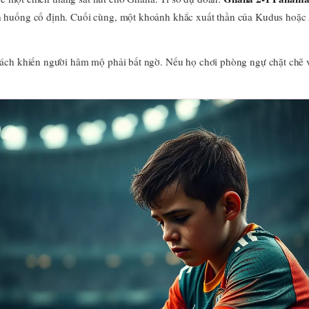
 huống cố định. Cuối cùng, một khoảnh khắc xuất thần của Kudus hoặc A
ách khiến người hâm mộ phải bất ngờ. Nếu họ chơi phòng ngự chặt chẽ và