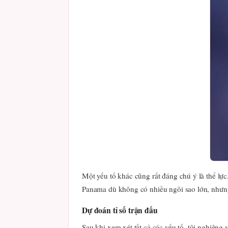
Một yếu tố khác cũng rất đáng chú ý là thể lự
Panama dù không có nhiều ngôi sao lớn, nhưng 
Dự đoán tỉ số trận đấu
Sau khi xem xét tất cả các yếu tố, tôi nghiêng