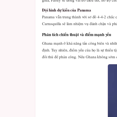
giữa, Partey sẽ đóng vai trò điều tiết, hỗ tr
Đội hình dự kiến của Panama
Panama vẫn trung thành với sơ đồ 4-4-2 chắc 
Carrasquilla sẽ làm nhiệm vụ đánh chặn và phá
Phân tích chiến thuật và điểm mạnh yếu
Ghana mạnh ở khả năng tấn công biên và những
định. Tuy nhiên, điểm yếu của họ là sự thiếu t
đối thủ để phản công. Nếu Ghana không sớm c