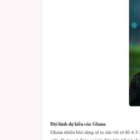
Đội hình dự kiến của Ghana
Ghana nhiều khả năng sẽ ra sân với sơ đồ 4-3-3