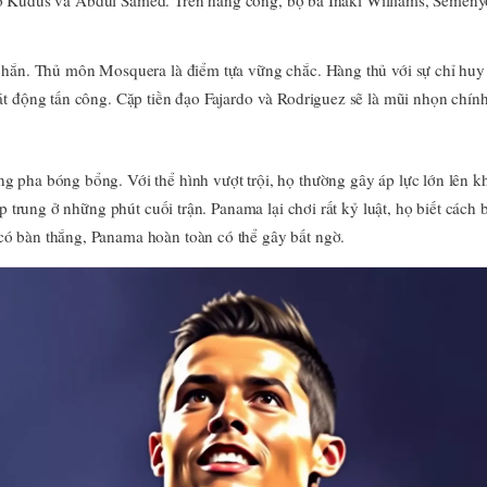
ợ cho Kudus và Abdul Samed. Trên hàng công, bộ ba Inaki Williams, Semen
chắn. Thủ môn Mosquera là điểm tựa vững chắc. Hàng thủ với sự chỉ huy
t động tấn công. Cặp tiền đạo Fajardo và Rodriguez sẽ là mũi nhọn chính
 pha bóng bổng. Với thể hình vượt trội, họ thường gây áp lực lớn lên k
ập trung ở những phút cuối trận. Panama lại chơi rất kỷ luật, họ biết cách
ó bàn thắng, Panama hoàn toàn có thể gây bất ngờ.