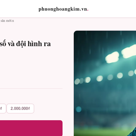
phuonghoangkim.vn
.
 sân mới n
ố và đội hình ra
0₫
2.000.000₫