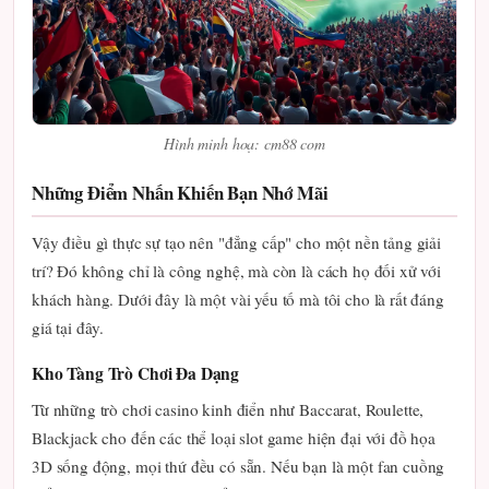
Hình minh hoạ: cm88 com
Những Điểm Nhấn Khiến Bạn Nhớ Mãi
Vậy điều gì thực sự tạo nên "đẳng cấp" cho một nền tảng giải
trí? Đó không chỉ là công nghệ, mà còn là cách họ đối xử với
khách hàng. Dưới đây là một vài yếu tố mà tôi cho là rất đáng
giá tại đây.
Kho Tàng Trò Chơi Đa Dạng
Từ những trò chơi casino kinh điển như Baccarat, Roulette,
Blackjack cho đến các thể loại slot game hiện đại với đồ họa
3D sống động, mọi thứ đều có sẵn. Nếu bạn là một fan cuồng