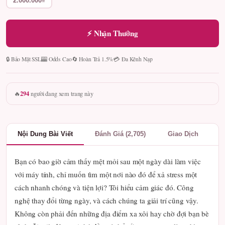
2.000.000₫
⚡ Nhận Thưởng
🔒 Bảo Mật SSL
🎰 Odds Cao
🔄 Hoàn Trả 1.5%
💳 Đa Kênh Nạp
294
🔥
người đang xem trang này
Nội Dung Bài Viết
Đánh Giá (2,705)
Giao Dịch
Bạn có bao giờ cảm thấy mệt mỏi sau một ngày dài làm việc
với máy tính, chỉ muốn tìm một nơi nào đó để xả stress một
cách nhanh chóng và tiện lợi? Tôi hiểu cảm giác đó. Công
nghệ thay đổi từng ngày, và cách chúng ta giải trí cũng vậy.
Không còn phải đến những địa điểm xa xôi hay chờ đợi bạn bè