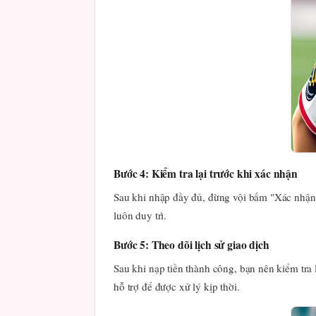
Bước 4: Kiểm tra lại trước khi xác nhận
Sau khi nhập đầy đủ, đừng vội bấm "Xác nhận". 
luôn duy trì.
Bước 5: Theo dõi lịch sử giao dịch
Sau khi nạp tiền thành công, bạn nên kiểm tra 
hỗ trợ để được xử lý kịp thời.