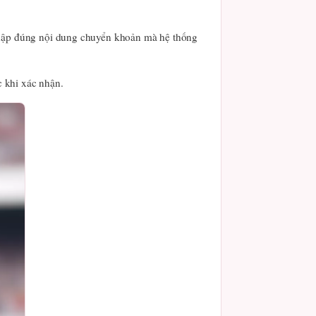
 nhập đúng nội dung chuyển khoản mà hệ thống
c khi xác nhận.