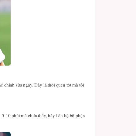
ể chỉnh sửa ngay. Đây là thói quen tốt mà tôi
u 5-10 phút mà chưa thấy, hãy liên hệ bộ phận