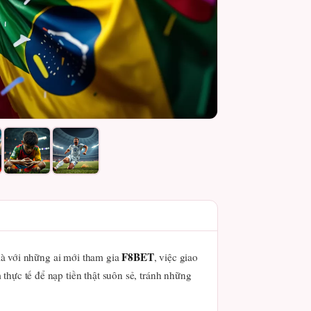
F8BET
 là với những ai mới tham gia
, việc giao
thực tế để nạp tiền thật suôn sẻ, tránh những