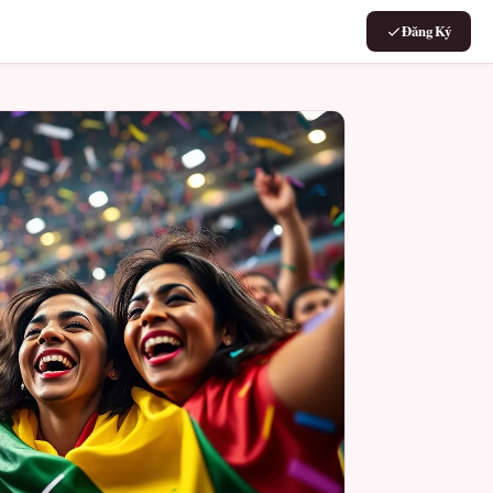
Đăng Ký