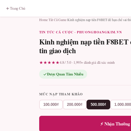
Trang Chủ
Home
›
Tất Cả Game
›
Kinh nghiệm nạp tiền F8BET để hạn chế sai thô
TIN TỨC CÁ CƯỢC · PHUONGHOANGKIM.VN
Kinh nghiệm nạp tiền F8BET đ
tin giao dịch
★★★★★
4.8 / 5.0 · 1,993+ đánh giá đã xác minh
Được Quan Tâm Nhiều
MỨC NẠP THAM KHẢO
100.000₫
200.000₫
500.000₫
1.000.00
⚡ Nhận Thưởng