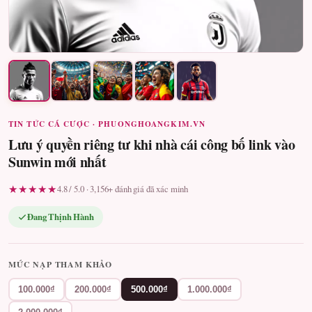
TIN TỨC CÁ CƯỢC · PHUONGHOANGKIM.VN
Lưu ý quyền riêng tư khi nhà cái công bố link vào
Sunwin mới nhất
★★★★★
4.8 / 5.0 · 3,156+ đánh giá đã xác minh
Đang Thịnh Hành
MỨC NẠP THAM KHẢO
100.000₫
200.000₫
500.000₫
1.000.000₫