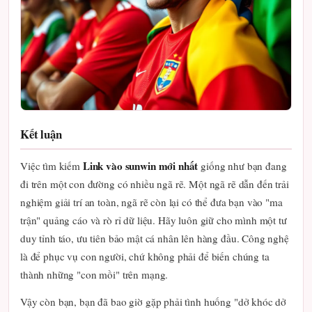
Kết luận
Link vào sunwin mới nhất
Việc tìm kiếm
giống như bạn đang
đi trên một con đường có nhiều ngã rẽ. Một ngã rẽ dẫn đến trải
nghiệm giải trí an toàn, ngã rẽ còn lại có thể đưa bạn vào "ma
trận" quảng cáo và rò rỉ dữ liệu. Hãy luôn giữ cho mình một tư
duy tỉnh táo, ưu tiên bảo mật cá nhân lên hàng đầu. Công nghệ
là để phục vụ con người, chứ không phải để biến chúng ta
thành những "con mồi" trên mạng.
Vậy còn bạn, bạn đã bao giờ gặp phải tình huống "dở khóc dở