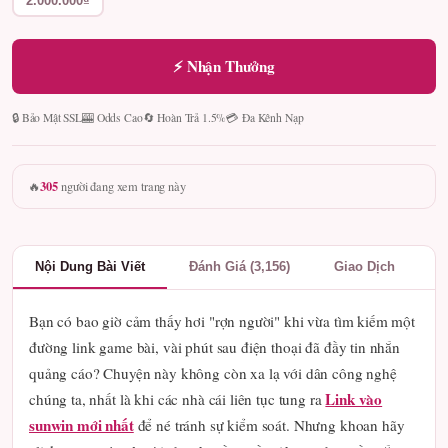
2.000.000₫
⚡ Nhận Thưởng
🔒 Bảo Mật SSL
🎰 Odds Cao
🔄 Hoàn Trả 1.5%
💳 Đa Kênh Nạp
305
🔥
người đang xem trang này
Nội Dung Bài Viết
Đánh Giá (3,156)
Giao Dịch
Bạn có bao giờ cảm thấy hơi "rợn người" khi vừa tìm kiếm một
đường link game bài, vài phút sau điện thoại đã đầy tin nhắn
quảng cáo? Chuyện này không còn xa lạ với dân công nghệ
Link vào
chúng ta, nhất là khi các nhà cái liên tục tung ra
sunwin mới nhất
để né tránh sự kiểm soát. Nhưng khoan hãy