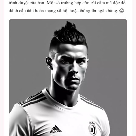
trình duyệt của bạn. Một số trường hợp còn cài cắm mã độc để
đánh cắp tài khoản mạng xã hội hoặc thông tin ngân hàng. 😱