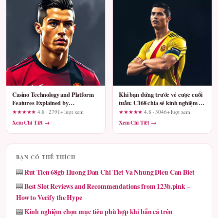
Casino Technology and Platform
Khi bạn đứng trước vé cược cuối
Features Explained by
tuần: C168 chia sẻ kinh nghiệm cá
789winfx.com – What Claims Hold
cược thể thao từ tình huống thực
★★★★★
4.8 · 2791+ lượt xem
★★★★★
4.8 · 3046+ lượt xem
Up Under Scrutiny?
tế
Xem Chi Tiết →
Xem Chi Tiết →
BẠN CÓ THỂ THÍCH
Rut Tien 68gb Huong Dan Chi Tiet Va Nhung Dieu Can Biet
🎰
Best Slot Reviews and Recommendations from 123b.pink –
🎰
How to Verify the Hype
Kinh nghiệm chọn mục tiêu phù hợp khi bắn cá trên
🎰