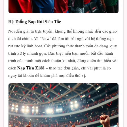
Hệ Thống Nạp Rút Siêu Tốc
Nói đến giải trí trực tuyến, không thể không nhắc đến các giao
dịch tài chính. Và "New" đã làm tôi bất ngờ với hệ thống nạp
rút cực kỳ linh hoạt. Các phương thức thanh toán đa dạng, quy
trình xử lý nhanh gọn. Đặc biệt, nếu bạn muốn bắt đầu hành
trình của mình một cách thuận lợi nhất, đừng quên tìm hiểu về
Nạp Tiền Z188
cách
– thao tác đơn giản, chỉ vài phút là có
ngay tài khoản để khám phá mọi điều thú vị.