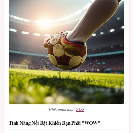
Hình minh hoạ:
Z188
Tính Năng Nổi Bật Khiến Bạn Phải "WOW"