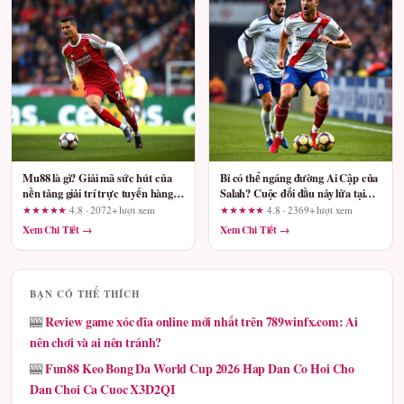
Mu88 là gì? Giải mã sức hút của
Bỉ có thể ngáng đường Ai Cập của
nền tảng giải trí trực tuyến hàng
Salah? Cuộc đối đầu nảy lửa tại
đầu
World Cup
★★★★★
4.8 · 2072+ lượt xem
★★★★★
4.8 · 2369+ lượt xem
Xem Chi Tiết →
Xem Chi Tiết →
BẠN CÓ THỂ THÍCH
Review game xóc đĩa online mới nhất trên 789winfx.com: Ai
🎰
nên chơi và ai nên tránh?
Fun88 Keo Bong Da World Cup 2026 Hap Dan Co Hoi Cho
🎰
Dan Choi Ca Cuoc X3D2QI