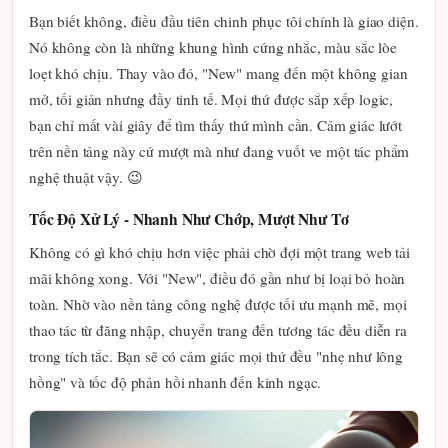
Bạn biết không, điều đầu tiên chinh phục tôi chính là giao diện.
Nó không còn là những khung hình cứng nhắc, màu sắc lòe
loẹt khó chịu. Thay vào đó, "New" mang đến một không gian
mở, tối giản nhưng đầy tinh tế. Mọi thứ được sắp xếp logic,
bạn chỉ mất vài giây để tìm thấy thứ mình cần. Cảm giác lướt
trên nền tảng này cứ mượt mà như đang vuốt ve một tác phẩm
nghệ thuật vậy. 😉
Tốc Độ Xử Lý - Nhanh Như Chớp, Mượt Như Tơ
Không có gì khó chịu hơn việc phải chờ đợi một trang web tải
mãi không xong. Với "New", điều đó gần như bị loại bỏ hoàn
toàn. Nhờ vào nền tảng công nghệ được tối ưu mạnh mẽ, mọi
thao tác từ đăng nhập, chuyển trang đến tương tác đều diễn ra
trong tích tắc. Bạn sẽ có cảm giác mọi thứ đều "nhẹ như lông
hồng" và tốc độ phản hồi nhanh đến kinh ngạc.