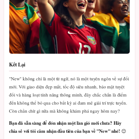
Kết Lại
"New" không chỉ là một từ ngữ, nó là một tuyên ngôn về sự đổi
mới. Với giao diện đẹp mắt, tốc độ siêu nhanh, bảo mật tuyệt
đối và hàng loạt tính năng thông minh, đây chắc chắn là điểm
đến không thể bỏ qua cho bất kỳ ai đam mê giải trí trực tuyến.
Còn chần chừ gì nữa mà không khám phá ngay hôm nay?
Bạn đã sẵn sàng để đón nhận một làn gió mới chưa? Hãy
chia sẻ với tôi cảm nhận đầu tiên của bạn về "New" nhé!
😊