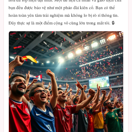
bạn đều được bảo vệ như một pháo đài kiên cố. Bạn có thể
hoàn toàn yên tâm trải nghiệm mà không lo bị rò rỉ thông tin.
Đây thực sự là một điểm cộng vô cùng lớn trong mắt tôi. 🔒