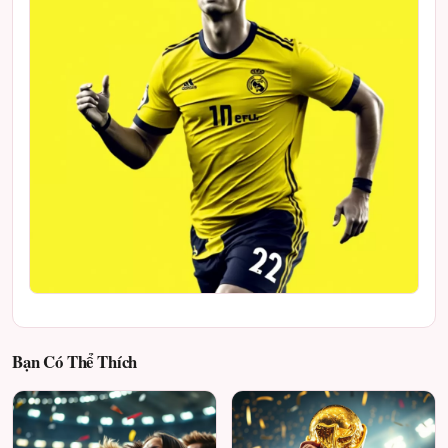
Bạn Có Thể Thích