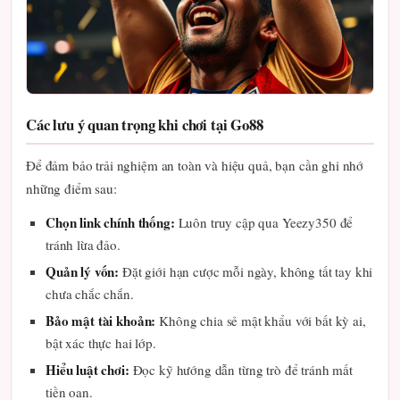
Các lưu ý quan trọng khi chơi tại Go88
Để đảm bảo trải nghiệm an toàn và hiệu quả, bạn cần ghi nhớ
những điểm sau:
Chọn link chính thống:
Luôn truy cập qua Yeezy350 để
tránh lừa đảo.
Quản lý vốn:
Đặt giới hạn cược mỗi ngày, không tất tay khi
chưa chắc chắn.
Bảo mật tài khoản:
Không chia sẻ mật khẩu với bất kỳ ai,
bật xác thực hai lớp.
Hiểu luật chơi:
Đọc kỹ hướng dẫn từng trò để tránh mất
tiền oan.