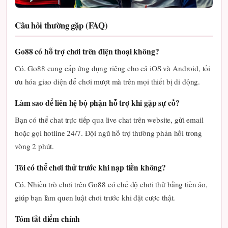
Câu hỏi thường gặp (FAQ)
Go88 có hỗ trợ chơi trên điện thoại không?
Có. Go88 cung cấp ứng dụng riêng cho cả iOS và Android, tối
ưu hóa giao diện để chơi mượt mà trên mọi thiết bị di động.
Làm sao để liên hệ bộ phận hỗ trợ khi gặp sự cố?
Bạn có thể chat trực tiếp qua live chat trên website, gửi email
hoặc gọi hotline 24/7. Đội ngũ hỗ trợ thường phản hồi trong
vòng 2 phút.
Tôi có thể chơi thử trước khi nạp tiền không?
Có. Nhiều trò chơi trên Go88 có chế độ chơi thử bằng tiền ảo,
giúp bạn làm quen luật chơi trước khi đặt cược thật.
Tóm tắt điểm chính