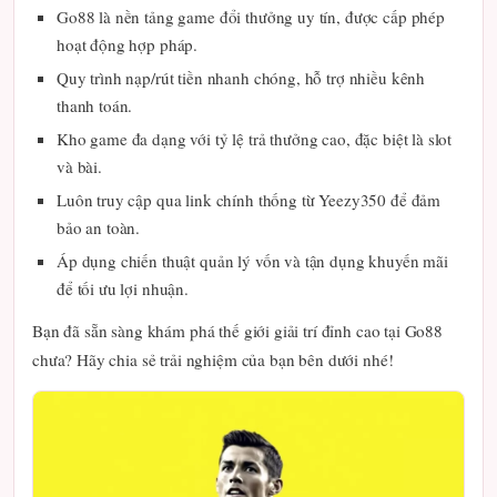
Go88 là nền tảng game đổi thưởng uy tín, được cấp phép
hoạt động hợp pháp.
Quy trình nạp/rút tiền nhanh chóng, hỗ trợ nhiều kênh
thanh toán.
Kho game đa dạng với tỷ lệ trả thưởng cao, đặc biệt là slot
và bài.
Luôn truy cập qua link chính thống từ Yeezy350 để đảm
bảo an toàn.
Áp dụng chiến thuật quản lý vốn và tận dụng khuyến mãi
để tối ưu lợi nhuận.
Bạn đã sẵn sàng khám phá thế giới giải trí đỉnh cao tại Go88
chưa? Hãy chia sẻ trải nghiệm của bạn bên dưới nhé!