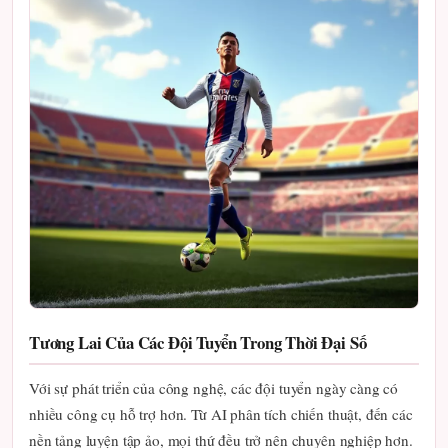
Tương Lai Của Các Đội Tuyển Trong Thời Đại Số
Với sự phát triển của công nghệ, các đội tuyển ngày càng có
nhiều công cụ hỗ trợ hơn. Từ AI phân tích chiến thuật, đến các
nền tảng luyện tập ảo, mọi thứ đều trở nên chuyên nghiệp hơn.