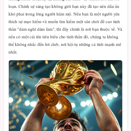
loạn. Chính sự sáng tạo không giới hạn này đã tạo nên dấu ấn
khó phai trong lòng người hâm mộ. Nếu bạn là một người yêu
thích sự mạo hiểm và muốn tìm kiếm một sân chơi đề cao tinh
thần "dám nghĩ dám làm", thì đây chính là nơi bạn thuộc về. Và
nếu có một cái tên tiêu biểu cho tinh thần đó, chúng ta không
thể không nhắc đến hit club, nơi hội tụ những cá tính mạnh mẽ
nhất.