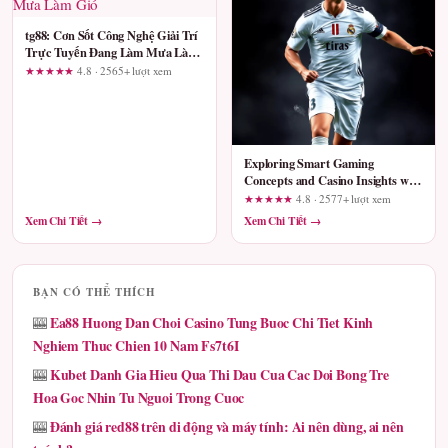
tg88: Cơn Sốt Công Nghệ Giải Trí
Trực Tuyến Đang Làm Mưa Làm
Gió
★★★★★
4.8 · 2565+ lượt xem
Exploring Smart Gaming
Concepts and Casino Insights with
Hubet
★★★★★
4.8 · 2577+ lượt xem
Xem Chi Tiết →
Xem Chi Tiết →
BẠN CÓ THỂ THÍCH
Ea88 Huong Dan Choi Casino Tung Buoc Chi Tiet Kinh
🎰
Nghiem Thuc Chien 10 Nam Fs7t6I
Kubet Danh Gia Hieu Qua Thi Dau Cua Cac Doi Bong Tre
🎰
Hoa Goc Nhin Tu Nguoi Trong Cuoc
Đánh giá red88 trên di động và máy tính: Ai nên dùng, ai nên
🎰