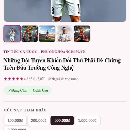
TIN TỨC CÁ CƯỢC · PHUONGHOANGKIM.VN
Những Đội Tuyển Khiến Đối Thủ Phải Dè Chừng
Trên Đấu Trường Công Nghệ
★★★★★
4.8 / 5.0 · 3,070+ đánh giá đã xác minh
Đang Chơi — Odds Cao
MỨC NẠP THAM KHẢO
100.000₫
200.000₫
500.000₫
1.000.000₫