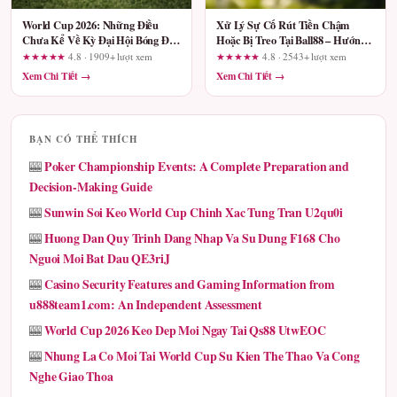
World Cup 2026: Những Điều
Xử Lý Sự Cố Rút Tiền Chậm
Chưa Kể Về Kỳ Đại Hội Bóng Đá
Hoặc Bị Treo Tại Ball88 – Hướng
Lớn Nhất Hành Tinh
Dẫn Chi Tiết Từ Khi Yêu Cầu Đến
★★★★★
4.8 · 1909+ lượt xem
★★★★★
4.8 · 2543+ lượt xem
Khi Tiền Về
Xem Chi Tiết →
Xem Chi Tiết →
BẠN CÓ THỂ THÍCH
Poker Championship Events: A Complete Preparation and
🎰
Decision-Making Guide
Sunwin Soi Keo World Cup Chinh Xac Tung Tran U2qu0i
🎰
Huong Dan Quy Trinh Dang Nhap Va Su Dung F168 Cho
🎰
Nguoi Moi Bat Dau QE3riJ
Casino Security Features and Gaming Information from
🎰
u888team1.com: An Independent Assessment
World Cup 2026 Keo Dep Moi Ngay Tai Qs88 UtwEOC
🎰
Nhung La Co Moi Tai World Cup Su Kien The Thao Va Cong
🎰
Nghe Giao Thoa