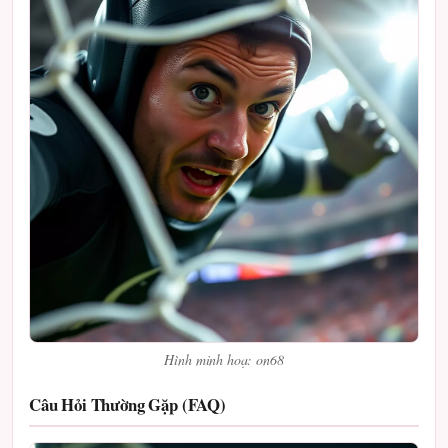
Hình minh hoạ: on68
Câu Hỏi Thường Gặp (FAQ)