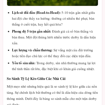
Lịch sử đối đầu (Head-to-Head):
5-10 trận gần nhất giữa
hai đội cho thấy xu hướng: thường có nhiều thẻ phạt, bàn
thắng ở cuối trận, hay kết quả hòa?
Phong độ 5 trận gần nhất:
Đánh giá cả số bàn thắng và
bàn thua. Một đội thủng lưới nhiều trước derby là dấu hiệu
xấu.
Lực lượng và chấn thương:
Sự vắng mặt của đội trưởng
hoặc tiền đạo chủ lực có thể thay đổi cục diện trận đấu.
Yếu tố sân nhà:
Trong derby, sân nhà thường mang lại lợi
thế tinh thần rất lớn, đặc biệt khi có khán giả cuồng nhiệt.
So Sánh Tỷ Lệ Kèo Giữa Các Nhà Cái
Một mẹo nhỏ nhưng hiệu quả là so sánh tỷ lệ kèo giữa các nền
tảng. Sự chênh lệch bất thường có thể là dấu hiệu của dòng tiền
thông minh. Dưới đây là bảng so sánh mẫu cho một trận derby
giả định: