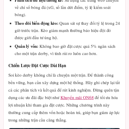
Phân tích dữ liệu thống kê:
Sử dụng các trang web chuyên
về chỉ số bóng đá (xG, số lần dứt điểm, tỷ lệ kiểm soát
bóng).
Theo dõi biến động kèo:
Quan sát sự thay đổi tỷ lệ trong 24
giờ trước trận. Kèo giảm mạnh thường báo hiệu đội đó
được giới đầu tư ủng hộ.
Quản lý vốn:
Không bao giờ đặt cược quá 5% ngân sách
cho một trận derby, vì tính rủi ro luôn cao hơn.
Chiến Lược Đặt Cược Dài Hạn
Soi kèo derby không chỉ là chuyện một trận. Để thành công
bền vững, bạn cần xây dựng một hệ thống. Hãy ghi chép lại tất
cả các phân tích và kết quả để rút kinh nghiệm. Đừng quên tận
dụng các ưu đãi đặc biệt như
Khuyến mãi ON68
để tối ưu hóa
lợi nhuận khi tham gia đặt cược. Những chương trình này
thường cung cấp thêm vốn hoặc hoàn trả, giúp bạn giảm áp lực
trong những trận cầu căng thẳng.