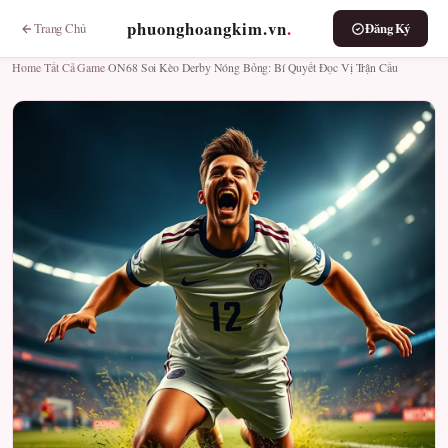
phuonghoangkim.vn
.
Trang Chủ
Đăng Ký
Home
›
Tất Cả Game
›
ON68 Soi Kèo Derby Nóng Bỏng: Bí Quyết Đọc Vị Trận Cầu