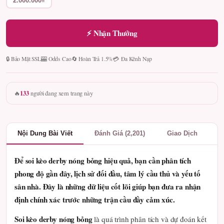
2.000.000₫
⚡ Nhận Thưởng
🔒 Bảo Mật SSL
🎰 Odds Cao
🔄 Hoàn Trả 1.5%
💳 Đa Kênh Nạp
133
🔥
người đang xem trang này
Nội Dung Bài Viết
Đánh Giá (2,201)
Giao Dịch
Để soi kèo derby nóng bỏng hiệu quả, bạn cần phân tích
phong độ gần đây, lịch sử đối đầu, tâm lý cầu thủ và yếu tố
sân nhà. Đây là những dữ liệu cốt lõi giúp bạn đưa ra nhận
định chính xác trước những trận cầu đầy cảm xúc.
Soi kèo derby nóng bỏng
là quá trình phân tích và dự đoán kết