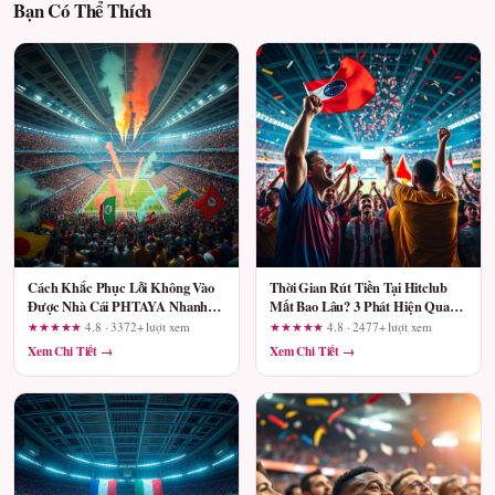
Bạn Có Thể Thích
Cách Khắc Phục Lỗi Không Vào
Thời Gian Rút Tiền Tại Hitclub
Được Nhà Cái PHTAYA Nhanh
Mất Bao Lâu? 3 Phát Hiện Quan
Nhất (2025)
Trọng Bạn Cần Biết
★★★★★
4.8 · 3372+ lượt xem
★★★★★
4.8 · 2477+ lượt xem
Xem Chi Tiết →
Xem Chi Tiết →