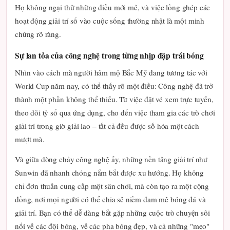
Họ không ngại thử những điều mới mẻ, và việc lồng ghép các
hoạt động giải trí số vào cuộc sống thường nhật là một minh
chứng rõ ràng.
Sự lan tỏa của công nghệ trong từng nhịp đập trái bóng
Nhìn vào cách mà người hâm mộ Bắc Mỹ đang tương tác với
World Cup năm nay, có thể thấy rõ một điều: Công nghệ đã trở
thành một phần không thể thiếu. Từ việc đặt vé xem trực tuyến,
theo dõi tỷ số qua ứng dụng, cho đến việc tham gia các trò chơi
giải trí trong giờ giải lao – tất cả đều được số hóa một cách
mượt mà.
Và giữa dòng chảy công nghệ ấy, những nền tảng giải trí như
Sunwin đã nhanh chóng nắm bắt được xu hướng. Họ không
chỉ đơn thuần cung cấp một sân chơi, mà còn tạo ra một cộng
đồng, nơi mọi người có thể chia sẻ niềm đam mê bóng đá và
giải trí. Bạn có thể dễ dàng bắt gặp những cuộc trò chuyện sôi
nổi về các đội bóng, về các pha bóng đẹp, và cả những "mẹo"