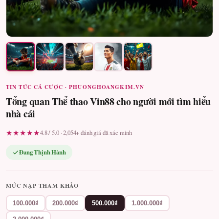
TIN TỨC CÁ CƯỢC · PHUONGHOANGKIM.VN
Tổng quan Thể thao Vin88 cho người mới tìm hiểu
nhà cái
★★★★★
4.8 / 5.0 · 2,054+ đánh giá đã xác minh
Đang Thịnh Hành
MỨC NẠP THAM KHẢO
100.000₫
200.000₫
500.000₫
1.000.000₫