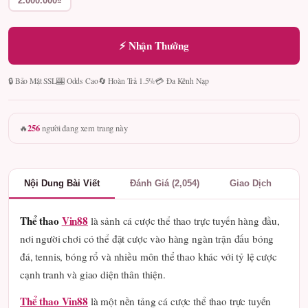
2.000.000₫
⚡ Nhận Thưởng
🔒 Bảo Mật SSL
🎰 Odds Cao
🔄 Hoàn Trả 1.5%
💳 Đa Kênh Nạp
256
🔥
người đang xem trang này
Nội Dung Bài Viết
Đánh Giá (2,054)
Giao Dịch
Thể thao
Vin88
là sảnh cá cược thể thao trực tuyến hàng đầu,
nơi người chơi có thể đặt cược vào hàng ngàn trận đấu bóng
đá, tennis, bóng rổ và nhiều môn thể thao khác với tỷ lệ cược
cạnh tranh và giao diện thân thiện.
Thể thao Vin88
là một nền tảng cá cược thể thao trực tuyến