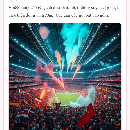
Vin88 cung cấp tỷ lệ cược cạnh tranh, thường xuyên cập nhật
theo biến động thị trường. Các giải đấu nổi bật bao gồm: