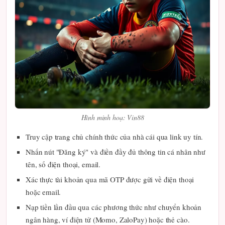
Hình minh hoạ: Vin88
Truy cập trang chủ chính thức của nhà cái qua link uy tín.
Nhấn nút "Đăng ký" và điền đầy đủ thông tin cá nhân như
tên, số điện thoại, email.
Xác thực tài khoản qua mã OTP được gửi về điện thoại
hoặc email.
Nạp tiền lần đầu qua các phương thức như chuyển khoản
ngân hàng, ví điện tử (Momo, ZaloPay) hoặc thẻ cào.