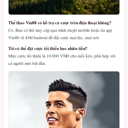
Thể thao Vin88 có hỗ trợ cá cược trên điện thoại không?
Có. Bạn có thể truy cập qua trình duyệt mobile hoặc tải app
Vin88 về iOS/Android để đặt cược mọi lúc, mọi nơi.
Tôi có thể đặt cược tối thiểu bao nhiêu tiền?
Mức cược tối thiểu là 10.000 VNĐ cho mỗi kèo, phù hợp với
cả người mới bắt đầu.