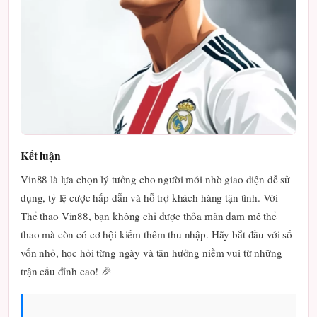
Kết luận
Vin88 là lựa chọn lý tưởng cho người mới nhờ giao diện dễ sử
dụng, tỷ lệ cược hấp dẫn và hỗ trợ khách hàng tận tình. Với
Thể thao Vin88, bạn không chỉ được thỏa mãn đam mê thể
thao mà còn có cơ hội kiếm thêm thu nhập. Hãy bắt đầu với số
vốn nhỏ, học hỏi từng ngày và tận hưởng niềm vui từ những
trận cầu đỉnh cao! 🎉