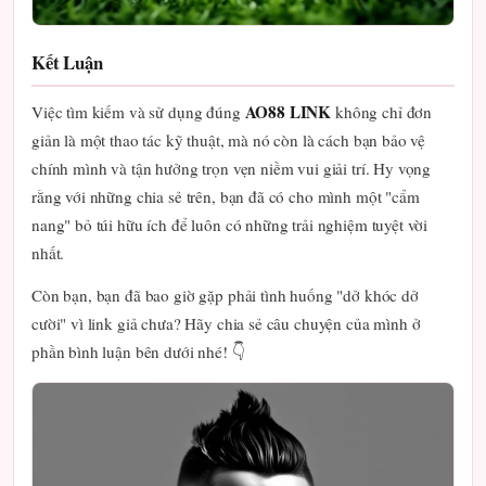
Kết Luận
AO88 LINK
Việc tìm kiếm và sử dụng đúng
không chỉ đơn
giản là một thao tác kỹ thuật, mà nó còn là cách bạn bảo vệ
chính mình và tận hưởng trọn vẹn niềm vui giải trí. Hy vọng
rằng với những chia sẻ trên, bạn đã có cho mình một "cẩm
nang" bỏ túi hữu ích để luôn có những trải nghiệm tuyệt vời
nhất.
Còn bạn, bạn đã bao giờ gặp phải tình huống "dở khóc dở
cười" vì link giả chưa? Hãy chia sẻ câu chuyện của mình ở
phần bình luận bên dưới nhé! 👇