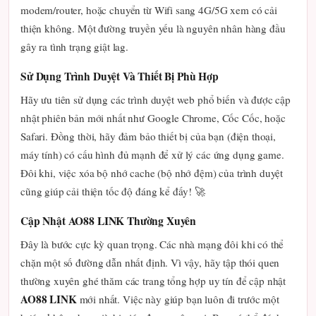
modem/router, hoặc chuyển từ Wifi sang 4G/5G xem có cải
thiện không. Một đường truyền yếu là nguyên nhân hàng đầu
gây ra tình trạng giật lag.
Sử Dụng Trình Duyệt Và Thiết Bị Phù Hợp
Hãy ưu tiên sử dụng các trình duyệt web phổ biến và được cập
nhật phiên bản mới nhất như Google Chrome, Cốc Cốc, hoặc
Safari. Đồng thời, hãy đảm bảo thiết bị của bạn (điện thoại,
máy tính) có cấu hình đủ mạnh để xử lý các ứng dụng game.
Đôi khi, việc xóa bộ nhớ cache (bộ nhớ đệm) của trình duyệt
cũng giúp cải thiện tốc độ đáng kể đấy! 🚀
Cập Nhật AO88 LINK Thường Xuyên
Đây là bước cực kỳ quan trọng. Các nhà mạng đôi khi có thể
chặn một số đường dẫn nhất định. Vì vậy, hãy tập thói quen
thường xuyên ghé thăm các trang tổng hợp uy tín để cập nhật
AO88 LINK
mới nhất. Việc này giúp bạn luôn đi trước một