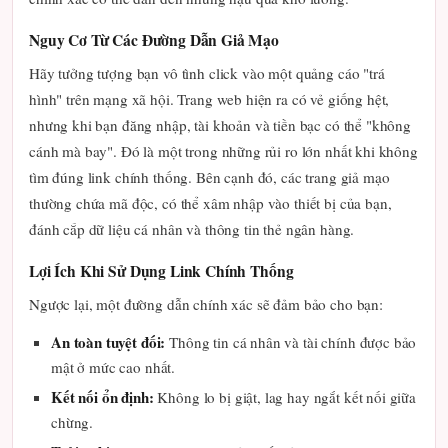
Nguy Cơ Từ Các Đường Dẫn Giả Mạo
Hãy tưởng tượng bạn vô tình click vào một quảng cáo "trá
hình" trên mạng xã hội. Trang web hiện ra có vẻ giống hệt,
nhưng khi bạn đăng nhập, tài khoản và tiền bạc có thể "không
cánh mà bay". Đó là một trong những rủi ro lớn nhất khi không
tìm đúng link chính thống. Bên cạnh đó, các trang giả mạo
thường chứa mã độc, có thể xâm nhập vào thiết bị của bạn,
đánh cắp dữ liệu cá nhân và thông tin thẻ ngân hàng.
Lợi Ích Khi Sử Dụng Link Chính Thống
Ngược lại, một đường dẫn chính xác sẽ đảm bảo cho bạn:
An toàn tuyệt đối:
Thông tin cá nhân và tài chính được bảo
mật ở mức cao nhất.
Kết nối ổn định:
Không lo bị giật, lag hay ngắt kết nối giữa
chừng.