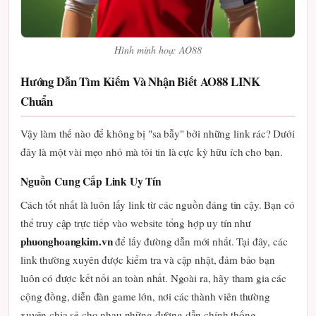
Hình minh hoạ: AO88
Hướng Dẫn Tìm Kiếm Và Nhận Biết AO88 LINK
Chuẩn
Vậy làm thế nào để không bị "sa bẫy" bởi những link rác? Dưới
đây là một vài mẹo nhỏ mà tôi tin là cực kỳ hữu ích cho bạn.
Nguồn Cung Cấp Link Uy Tín
Cách tốt nhất là luôn lấy link từ các nguồn đáng tin cậy. Bạn có
thể truy cập trực tiếp vào website tổng hợp uy tín như
phuonghoangkim.vn
để lấy đường dẫn mới nhất. Tại đây, các
link thường xuyên được kiểm tra và cập nhật, đảm bảo bạn
luôn có được kết nối an toàn nhất. Ngoài ra, hãy tham gia các
cộng đồng, diễn đàn game lớn, nơi các thành viên thường
xuyên chia sẻ cho nhau những đường dẫn chính thống.