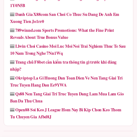
1Y0N5B
Danh Gia X88com San Choi Co Thuc Su Dang De Anh Em
🎰
Xuong Tien Jo1rr0
789winnd.com Sports Promotions: What the Fine Print
🎰
Reveals About True Bonus Value
Llwin Choi Casino Moi Luc Moi Noi Trai Nghiem Thuc Te Sau
🎰
10 Nam Trong Nghe 7Nn1Wq
Trang chủ F8bet cần kiểm tra thông tin gì trước khi đăng
🎰
nhập?
Okviptop La Gi Huong Dan Toan Dien Ve Nen Tang Giai Tri
🎰
Truc Tuyen Hang Dau Ee9YWA
Qs88 Nen Tang Giai Tri Truc Tuyen Dang Lam Mua Lam Gio
🎰
Ban Da Thu Chua
Open88 Soi Keo J League Hom Nay Bi Kip Chon Keo Thom
🎰
Tu Chuyen Gia Afbd8J