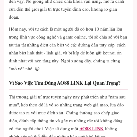
đến vậy. Nó giống như chiếc chìa khóa vạn năng, mở ra cánh
cửa đến thế giới giải trí trực tuyến đỉnh cao, không lo gián
đoạn.
Hôm nay, với tư cách là một người đã có hơn 10 năm lăn lộn
trong lĩnh vực công nghệ và game online, tôi sẽ chia sẻ với bạn
tất tần tật những điều cần biết về các đường dẫn truy cập, cách
nhận biết link thật - link giả, và bí kíp để luôn giữ kết nối ổn
định nhất với nền tảng này. Ngồi xuống đây, chúng ta cùng
"mổ xẻ" nhé! 😉
Vì Sao Việc Tìm Đúng AO88 LINK Lại Quan Trọng?
Thị trường giải trí trực tuyến ngày nay phát triển như "nấm sau
mưa", kéo theo đó là vô số những trang web giả mạo, lừa đảo
được tạo ra với mục đích xấu. Chúng thường sao chép giao
diện, đánh cắp thông tin và gây ra những rắc rối không đáng
AO88 LINK
có cho người chơi. Việc sử dụng một
không
chính xác có thể dẫn đến những hậu quả khó lường.