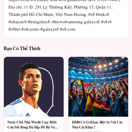
Địa chỉ: 11 Đ. 281 Lý Thường Kiệt, Phường 15, Quận 11,
Thành phố Hồ Chí Minh, Việt Nam Hastag: #s8 #links8
#nhacais8 #trangchus8 s8news#samsung galaxys8 #s8s8
#s8bet #s8casino #galaxys8 #s8.com
Bạn Có Thể Thích
Nước Chủ Nhà World Cup 2026:
HI88 Có Gì Khác Biệt So Với Các
Cơn Sốt Bóng Đá Sắp Đổ Bộ Và
Nhà Cái Khác?