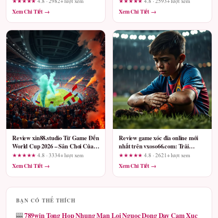
Những Điều Bạn Cần Biết
★★★★★
4.8 · 2982+ lượt xem
★★★★★
4.8 · 2593+ lượt xem
Xem Chi Tiết →
Xem Chi Tiết →
Review xin88.studio Từ Game Đến
Review game xóc đĩa online mới
World Cup 2026 – Sân Chơi Của
nhất trên vxoso66.com: Trải
Dân Cá Cược Thực Thụ
nghiệm thực tế và ai nên chơi?
★★★★★
4.8 · 3334+ lượt xem
★★★★★
4.8 · 2621+ lượt xem
Xem Chi Tiết →
Xem Chi Tiết →
BẠN CÓ THỂ THÍCH
789win Tong Hop Nhung Man Loi Nguoc Dong Day Cam Xuc
🎰