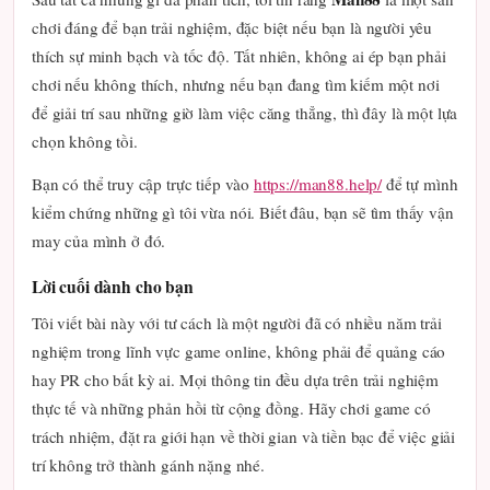
chơi đáng để bạn trải nghiệm, đặc biệt nếu bạn là người yêu
thích sự minh bạch và tốc độ. Tất nhiên, không ai ép bạn phải
chơi nếu không thích, nhưng nếu bạn đang tìm kiếm một nơi
để giải trí sau những giờ làm việc căng thẳng, thì đây là một lựa
chọn không tồi.
Bạn có thể truy cập trực tiếp vào
https://man88.help/
để tự mình
kiểm chứng những gì tôi vừa nói. Biết đâu, bạn sẽ tìm thấy vận
may của mình ở đó.
Lời cuối dành cho bạn
Tôi viết bài này với tư cách là một người đã có nhiều năm trải
nghiệm trong lĩnh vực game online, không phải để quảng cáo
hay PR cho bất kỳ ai. Mọi thông tin đều dựa trên trải nghiệm
thực tế và những phản hồi từ cộng đồng. Hãy chơi game có
trách nhiệm, đặt ra giới hạn về thời gian và tiền bạc để việc giải
trí không trở thành gánh nặng nhé.