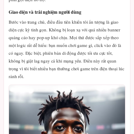
Giao diện và trải nghiệm người dùng
Bước vào trang chủ, điều đầu tiên khiến tôi ấn tượng là giao
diện cực kỳ tinh gọn. Không bị loạn xạ với quá nhiều banner
quảng cáo hay pop-up khó chịu. Mọi thứ được sắp xếp theo
một logic rất dễ hiểu: bạn muốn chơi game gì, click vào đó là
có ngay. Đặc biệt, phiên bản di động được tối ưu cực tốt,
không bị giật lag ngay cả khi mạng yếu. Điều này rất quan
trọng vì tôi biết nhiều bạn thường chơi game trên điện thoại lúc
rảnh rỗi.