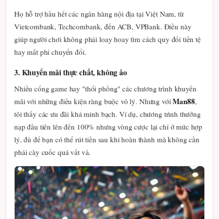
Họ hỗ trợ hầu hết các ngân hàng nội địa tại Việt Nam, từ
Vietcombank, Techcombank, đến ACB, VPBank. Điều này
giúp người chơi không phải loay hoay tìm cách quy đổi tiền tệ
hay mất phí chuyển đổi.
3. Khuyến mãi thực chất, không ảo
Nhiều cổng game hay "thổi phồng" các chương trình khuyến
Man88
mãi với những điều kiện ràng buộc vô lý. Nhưng với
,
tôi thấy các ưu đãi khá minh bạch. Ví dụ, chương trình thưởng
nạp đầu tiên lên đến 100% nhưng vòng cược lại chỉ ở mức hợp
lý, đủ để bạn có thể rút tiền sau khi hoàn thành mà không cần
phải cày cuốc quá vất vả.