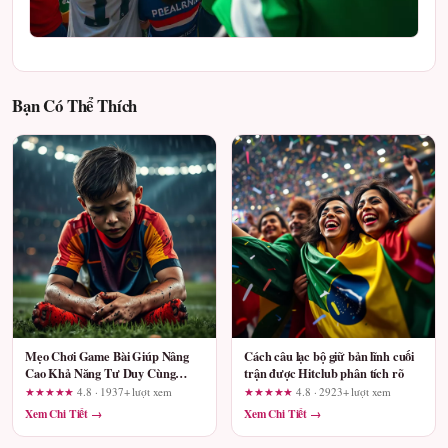
Bạn Có Thể Thích
Mẹo Chơi Game Bài Giúp Nâng
Cách câu lạc bộ giữ bản lĩnh cuối
Cao Khả Năng Tư Duy Cùng
trận được Hitclub phân tích rõ
on68h.com
★★★★★
4.8 · 1937+ lượt xem
★★★★★
4.8 · 2923+ lượt xem
Xem Chi Tiết →
Xem Chi Tiết →