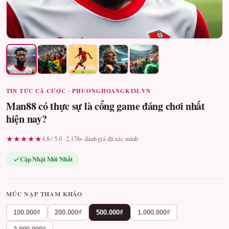
TIN TỨC CÁ CƯỢC · PHUONGHOANGKIM.VN
Man88 có thực sự là cổng game đáng chơi nhất
hiện nay?
★★★★★
4.8 / 5.0 · 2,178+ đánh giá đã xác minh
Cập Nhật Mới Nhất
MỨC NẠP THAM KHẢO
100.000₫
200.000₫
500.000₫
1.000.000₫