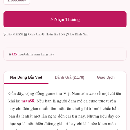
2.000.000₫
⚡ Nhận Thưởng
🔒 Bảo Mật SSL
🎰 Odds Cao
🔄 Hoàn Trả 1.5%
💳 Đa Kênh Nạp
435
🔥
người đang xem trang này
Nội Dung Bài Viết
Đánh Giá (2,178)
Giao Dịch
Gần đây, cộng đồng game thủ Việt Nam xôn xao về một cái tên
man88
khá lạ:
. Nếu bạn là người đam mê cá cược trực tuyến
hay chỉ đơn giản muốn tìm một sân chơi giải trí mới, chắc hẳn
bạn đã ít nhất một lần nghe đến cái tên này. Nhưng liệu đây có
thực sự là một thiên đường giải trí hay chỉ là "mèo khen mèo