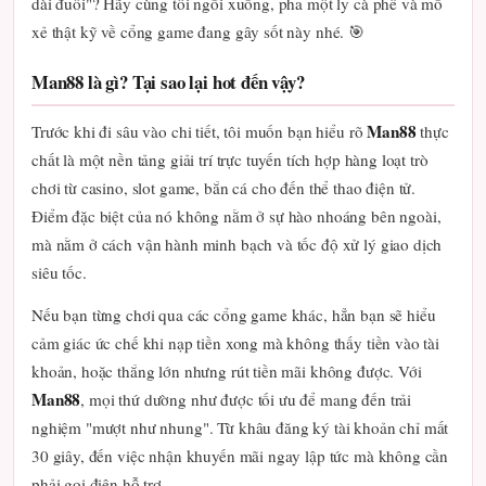
dài đuôi"? Hãy cùng tôi ngồi xuống, pha một ly cà phê và mổ
xẻ thật kỹ về cổng game đang gây sốt này nhé. 🎯
Man88 là gì? Tại sao lại hot đến vậy?
Man88
Trước khi đi sâu vào chi tiết, tôi muốn bạn hiểu rõ
thực
chất là một nền tảng giải trí trực tuyến tích hợp hàng loạt trò
chơi từ casino, slot game, bắn cá cho đến thể thao điện tử.
Điểm đặc biệt của nó không nằm ở sự hào nhoáng bên ngoài,
mà nằm ở cách vận hành minh bạch và tốc độ xử lý giao dịch
siêu tốc.
Nếu bạn từng chơi qua các cổng game khác, hẳn bạn sẽ hiểu
cảm giác ức chế khi nạp tiền xong mà không thấy tiền vào tài
khoản, hoặc thắng lớn nhưng rút tiền mãi không được. Với
Man88
, mọi thứ dường như được tối ưu để mang đến trải
nghiệm "mượt như nhung". Từ khâu đăng ký tài khoản chỉ mất
30 giây, đến việc nhận khuyến mãi ngay lập tức mà không cần
phải gọi điện hỗ trợ.