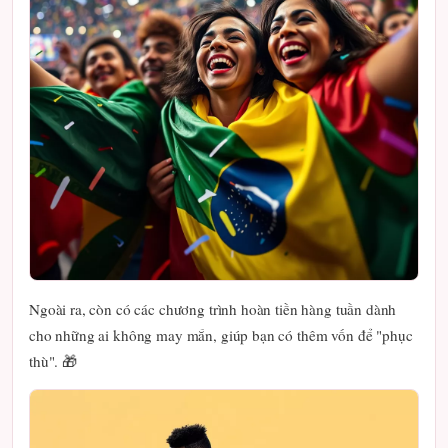
Ngoài ra, còn có các chương trình hoàn tiền hàng tuần dành
cho những ai không may mắn, giúp bạn có thêm vốn để "phục
thù". 🎁