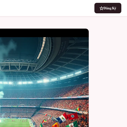
Đăng Ký