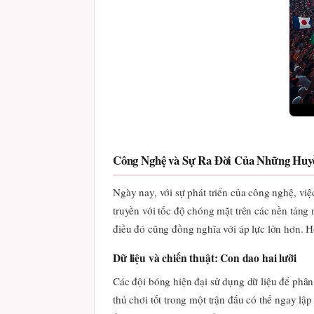
Công Nghệ và Sự Ra Đời Của Những Huyề
Ngày nay, với sự phát triển của công nghệ, việ
truyền với tốc độ chóng mặt trên các nền tảng
điều đó cũng đồng nghĩa với áp lực lớn hơn. 
Dữ liệu và chiến thuật: Con dao hai lưỡi
Các đội bóng hiện đại sử dụng dữ liệu để phân
thủ chơi tốt trong một trận đấu có thể ngay lậ