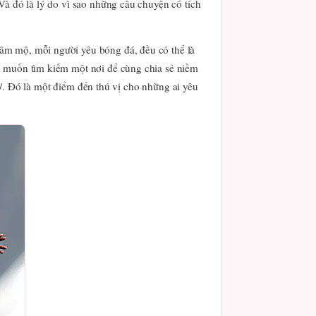
Và đó là lý do vì sao những câu chuyện cổ tích
hâm mộ, mỗi người yêu bóng đá, đều có thể là
ạn muốn tìm kiếm một nơi để cùng chia sẻ niềm
/. Đó là một điểm đến thú vị cho những ai yêu