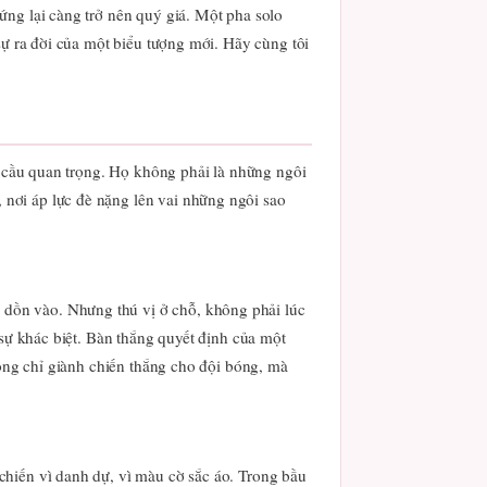
ứng lại càng trở nên quý giá. Một pha solo
 sự ra đời của một biểu tượng mới. Hãy cùng tôi
ận cầu quan trọng. Họ không phải là những ngôi
 nơi áp lực đè nặng lên vai những ngôi sao
 dồn vào. Nhưng thú vị ở chỗ, không phải lúc
 sự khác biệt. Bàn thắng quyết định của một
hông chỉ giành chiến thắng cho đội bóng, mà
chiến vì danh dự, vì màu cờ sắc áo. Trong bầu