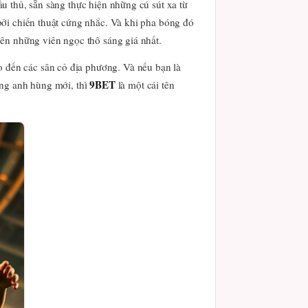
u thủ, sẵn sàng thực hiện những cú sút xa từ
bởi chiến thuật cứng nhắc. Và khi pha bóng đó
nên những viên ngọc thô sáng giá nhất.
 đến các sân cỏ địa phương. Và nếu bạn là
9BET
ững anh hùng mới, thì
là một cái tên