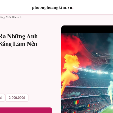
phuonghoangkim.vn
.
Hùng Mới: Khoảnh
 Ra Những Anh
 Sáng Làm Nên
0₫
2.000.000₫