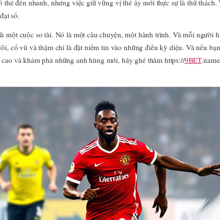
 thể đến nhanh, nhưng việc giữ vững vị thế ấy mới thực sự là thử thách. 
đại số.
à một cuộc so tài. Nó là một câu chuyện, một hành trình. Và mỗi người 
õi, cổ vũ và thậm chí là đặt niềm tin vào những điều kỳ diệu. Và nếu b
 cao và khám phá những anh hùng mới, hãy ghé thăm https://
9BET
.name