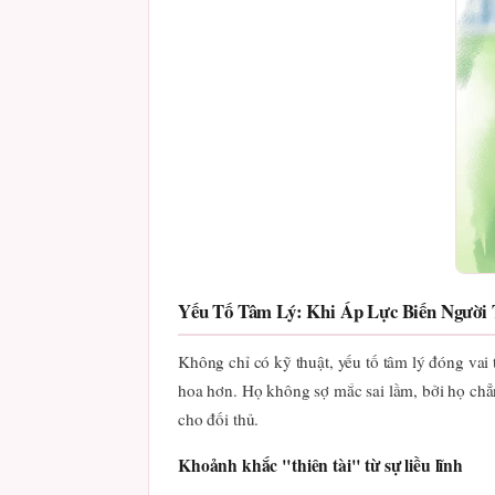
Yếu Tố Tâm Lý: Khi Áp Lực Biến Người
Không chỉ có kỹ thuật, yếu tố tâm lý đóng vai 
hoa hơn. Họ không sợ mắc sai lầm, bởi họ chẳn
cho đối thủ.
Khoảnh khắc "thiên tài" từ sự liều lĩnh