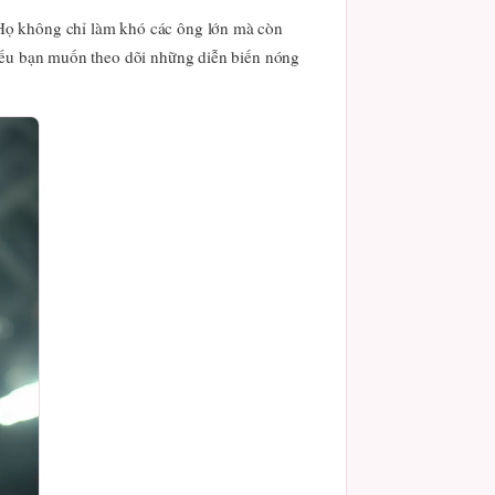
 Họ không chỉ làm khó các ông lớn mà còn
 nếu bạn muốn theo dõi những diễn biến nóng