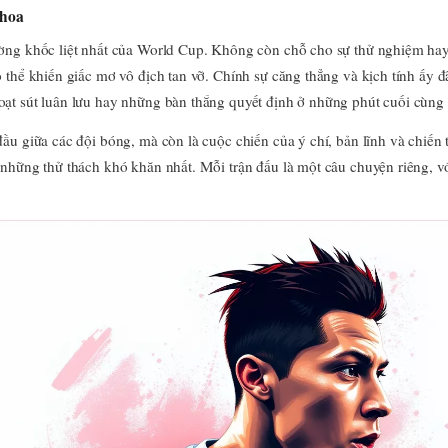
thoa
ờng khốc liệt nhất của World Cup. Không còn chỗ cho sự thử nghiệm hay 
 thể khiến giấc mơ vô địch tan vỡ. Chính sự căng thẳng và kịch tính ấy 
ạt sút luân lưu hay những bàn thắng quyết định ở những phút cuối cùn
ầu giữa các đội bóng, mà còn là cuộc chiến của ý chí, bản lĩnh và chiến 
 những thử thách khó khăn nhất. Mỗi trận đấu là một câu chuyện riêng, 