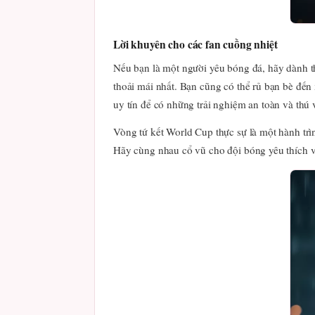
Lời khuyên cho các fan cuồng nhiệt
Nếu bạn là một người yêu bóng đá, hãy dành t
thoải mái nhất. Bạn cũng có thể rủ bạn bè đế
uy tín để có những trải nghiệm an toàn và thú v
Vòng tứ kết World Cup thực sự là một hành tr
Hãy cùng nhau cổ vũ cho đội bóng yêu thích v