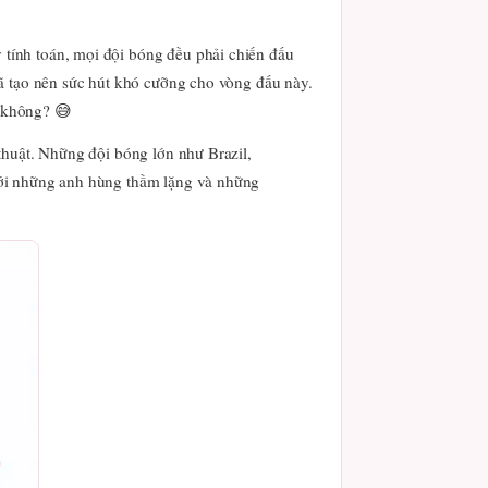
tính toán, mọi đội bóng đều phải chiến đấu
đã tạo nên sức hút khó cưỡng cho vòng đấu này.
g không? 😅
thuật. Những đội bóng lớn như Brazil,
với những anh hùng thầm lặng và những