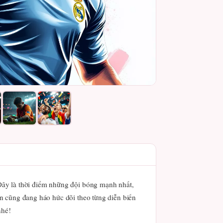
Đây là thời điểm những đội bóng mạnh nhất,
ạn cũng đang háo hức dõi theo từng diễn biến
nhé!