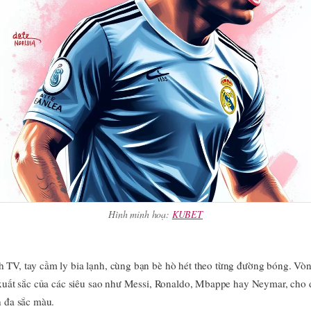
Hình minh hoạ:
KUBET
 TV, tay cầm ly bia lạnh, cùng bạn bè hò hét theo từng đường bóng. Vòn
 xuất sắc của các siêu sao như Messi, Ronaldo, Mbappe hay Neymar, cho 
h đa sắc màu.