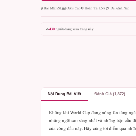
🔒 Bảo Mật SSL
🎰 Odds Cao
🔄 Hoàn Trả 1.5%
💳 Đa Kênh Nạp
430
🔥
người đang xem trang này
Nội Dung Bài Viết
Đánh Giá (1,872)
Không khí World Cup đang nóng lên từng ngày,
những ngôi sao sáng nhất và những trận cầu đỉ
của vòng đấu này. Hãy cùng tôi điểm qua nhữn