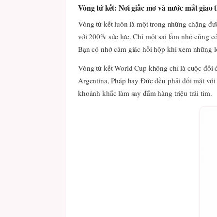
Vòng tứ kết: Nơi giấc mơ và nước mắt giao 
Vòng tứ kết luôn là một trong những chặng đư
với 200% sức lực. Chỉ một sai lầm nhỏ cũng có
Bạn có nhớ cảm giác hồi hộp khi xem những lo
Vòng tứ kết World Cup không chỉ là cuộc đối đ
Argentina, Pháp hay Đức đều phải đối mặt với
khoảnh khắc làm say đắm hàng triệu trái tim.