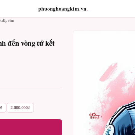
phuonghoangkim.vn
.
ết đầy cảm
h đến vòng tứ kết
0₫
2.000.000₫