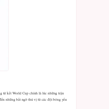
g tứ kết World Cup chính là lúc những trận
đến những bất ngờ thú vị từ các đội bóng yếu